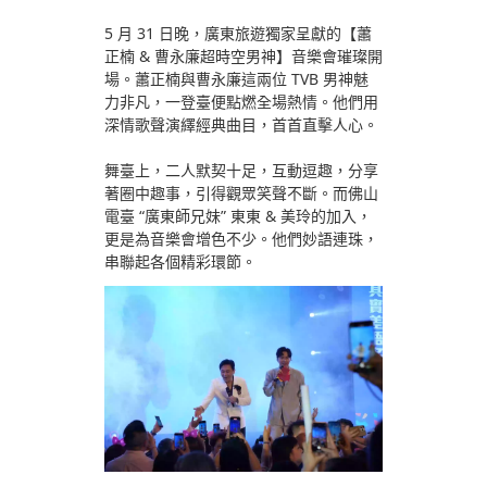
5 月 31 日晚，廣東旅遊獨家呈獻的【蕭
正楠 & 曹永廉超時空男神】音樂會璀璨開
場。蕭正楠與曹永廉這兩位 TVB 男神魅
力非凡，一登臺便點燃全場熱情。他們用
深情歌聲演繹經典曲目，首首直擊人心。
舞臺上，二人默契十足，互動逗趣，分享
著圈中趣事，引得觀眾笑聲不斷。而佛山
電臺 “廣東師兄妹” 東東 & 美玲的加入，
更是為音樂會增色不少。他們妙語連珠，
串聯起各個精彩環節。