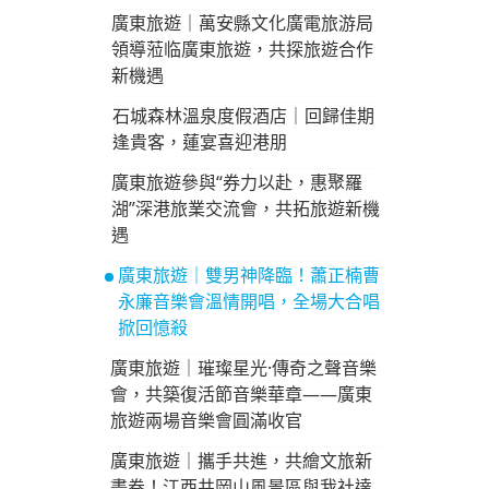
廣東旅遊｜萬安縣文化廣電旅游局
領導蒞临廣東旅遊，共探旅遊合作
新機遇
石城森林溫泉度假酒店｜回歸佳期
逢貴客，蓮宴喜迎港朋
廣東旅遊參與“券力以赴，惠聚羅
湖”深港旅業交流會，共拓旅遊新機
遇
廣東旅遊｜雙男神降臨！蕭正楠曹
永廉音樂會溫情開唱，全場大合唱
掀回憶殺
廣東旅遊｜璀璨星光·傳奇之聲音樂
會，共築復活節音樂華章——廣東
旅遊兩場音樂會圓滿收官
廣東旅遊｜攜手共進，共繪文旅新
畫卷！江西井岡山風景區與我社達