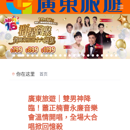
你在这里
首页
廣東旅遊｜雙男神降
臨！蕭正楠曹永廉音樂
會溫情開唱，全場大合
唱掀回憶殺