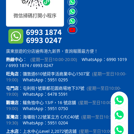
微信掃碼打開小程序
廣東旅遊的分店遍佈港九新界，查詢報團最方便！
熱線中心
：
(
星期一至日10:00-20:00
)
WhatsApp：6990 1019
/ 6993 1874 / 6993 0247
旺角店
：
彌敦道610號荷李活商業中心1507室
(
星期一至日10:00-
19:00
)
WhatsApp：5951 0295
屯門店
：
屯利街1號華都花園商場地下37號
(
星期一至日10:00-
19:00
)
WhatsApp：6478 5591
立即聯
觀塘店
：
鱷魚恤中心 13/F，16 號店舖
(
星期一至日10:00-
19:00
)
WhatsApp：5951 0750
荃灣店
：
海壩街122號荃立方 C/F,C40號
(
星期一至日10:30-
19:30
)
WhatsApp：5951 0204
上水店
：
上水中心Level 2,2072號店鋪
(
星期一至日10:00-