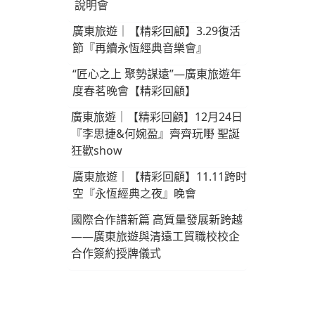
說明會
廣東旅遊｜【精彩回顧】3.29復活
節『再續永恆經典音樂會』
“匠心之上 聚勢謀遠”—廣東旅遊年
度春茗晚會【精彩回顧】
廣東旅遊｜【精彩回顧】12月24日
『李思捷&何婉盈』齊齊玩嘢 聖誕
狂歡show
廣東旅遊｜【精彩回顧】11.11跨时
空『永恆經典之夜』晚會
國際合作譜新篇 高質量發展新跨越
——廣東旅遊與清遠工貿職校校企
合作簽約授牌儀式