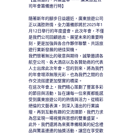
司年會籌備進行時】
隨著新年的腳步日益趨近，廣東旅遊公司
正以滿腔熱情，全力籌備即將於2025年1
月12日舉行的年度盛會。此次年會，不僅
是我們公司回顧過去、展望未來的重要時
刻，更是加強與各合作夥伴聯繫、共話旅
遊行業新發展的絕佳契機。
我們懷著無比的敬意與期待，誠摯邀請各
航空公司、各大酒店以及各贊助商的代表
人士出席此次年會。您的到來，將為我們
的年會增添無限光彩，也為我們之間的合
作交流搭建更加堅實的橋梁。
在這次年會上，我們精心策劃了豐富多彩
的節目與活動，旨在讓每一位來賓都能感
受到廣東旅遊公司的熱情與活力。從精彩
絕倫的文藝表演，到深入淺出的行業論
壇，再到互動有趣的交流環節，我們力求
為您呈現一場視覺與思想的雙重盛宴。
此外，我們還將為來賓準備精美的紀念禮
品與驚喜連連的抽獎活動，讓您在享受歡