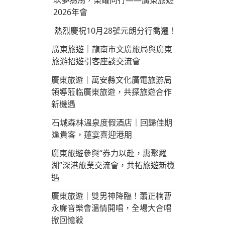
以夢為馬，榮耀同行——廣東旅遊
2026年會
熱烈慶祝10月28號元朗分行喬遷！
廣東旅遊｜龍南市文廣旅局與廣東
旅游招遊引客座談交流會
廣東旅遊｜萬安縣文化廣電旅游局
領導蒞临廣東旅遊，共探旅遊合作
新機遇
石城森林溫泉度假酒店｜回歸佳期
逢貴客，蓮宴喜迎港朋
廣東旅遊參與“券力以赴，惠聚羅
湖”深港旅業交流會，共拓旅遊新機
遇
廣東旅遊｜雙男神降臨！蕭正楠曹
永廉音樂會溫情開唱，全場大合唱
掀回憶殺