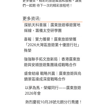
更多優質、精彩的旅遊產品和服務。讓我
們一起期 待下一次的精彩旅程吧！
更多资讯:
探航天科普展｜廣東旅遊導遊實地
綵線，籌備太空研學團
喜報｜實力獲譽！廣東旅遊榮獲
「2026大灣區旅遊業十優旅行社」
殊榮
強強聯手拓文旅新局｜香港廣東旅
遊與安順旅遊集團達成戰略合作
盛會結緣 戰略共贏｜廣東旅遊與烏
鎮景區達成深度戰略合作
以夢為馬，榮耀同行——廣東旅遊
2026年會
熱烈慶祝10月28號元朗分行喬遷！