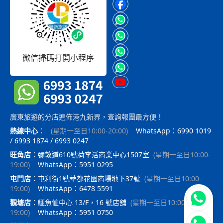
微信掃碼打開小程序
廣東旅遊的分店遍佈港九新界，查詢報團最方便！
熱線中心
：
(
星期一至日10:00-20:00
)
WhatsApp：6990 1019
/ 6993 1874 / 6993 0247
旺角店
：
彌敦道610號荷李活商業中心1507室
(
星期一至日10:00-
19:00
)
WhatsApp：5951 0295
屯門店
：
屯利街1號華都花園商場地下37號
(
星期一至日10:00-
19:00
)
WhatsApp：6478 5591
立即聯
觀塘店
：
鱷魚恤中心 13/F，16 號店舖
(
星期一至日10:00-
19:00
)
WhatsApp：5951 0750