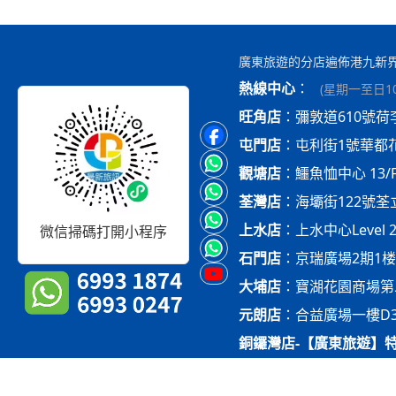
廣東旅遊的分店遍佈港九新
熱線中心
：
(
星期一至日10:
旺角店
：
彌敦道610號荷
屯門店
：
屯利街1號華都
觀塘店
：
鱷魚恤中心 13/
荃灣店
：
海壩街122號荃立方
上水店
：
上水中心Level 
微信掃碼打開小程序
石門店
：
京瑞廣場2期1楼 O
大埔店
：
寶湖花園商場第二
元朗店
：
合益廣場一樓D
銅鑼灣店-【廣東旅遊】