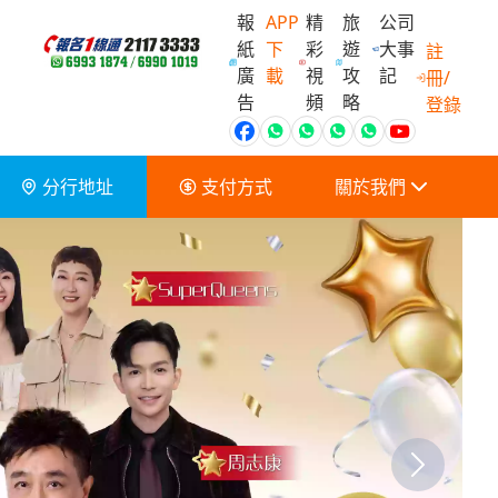
報
APP
精
旅
公司
紙
下
彩
遊
大事
註
廣
載
視
攻
記
冊/
會員獨家優
告
頻
略
登錄
分行地址
支付方式
關於我們
關於我們
服務條款及細則