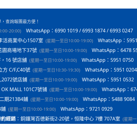
界，查詢報團最方便！
WhatsApp：6990 1019 / 6993 1874 / 6993 0247
00-20:00
)
李活商業中心1507室
WhatsApp：5951
(
星期一至日10:00-19:00
)
花園商場地下37號
WhatsApp：6478 5
(
星期一至日10:00-19:00
)
F，16 號店舖
WhatsApp：5951 0750
(
星期一至日10:00-19:00
)
 C/F,C40號
WhatsApp：5951 0204
(
星期一至日10:30-19:30
)
2,2072號店鋪
WhatsApp：5951 0532
(
星期一至日10:00-19:00
)
K MALL 101C7號铺
WhatsApp：674
(
星期一至日10:00-19:00
)
期213B4鋪
WhatsApp：5488 9084
(
星期一至日10:00-19:00
)
3鋪
WhatsApp：9721 0929
(
星期一至日10:00-19:00
)
特約經銷
：
銅鑼灣百德新街2-20號，恒隆中心 7樓 707A室
(
星期一至
Shing King Int'l Travel Agency Co Ltd
｜
travelx.pro提供技術支持