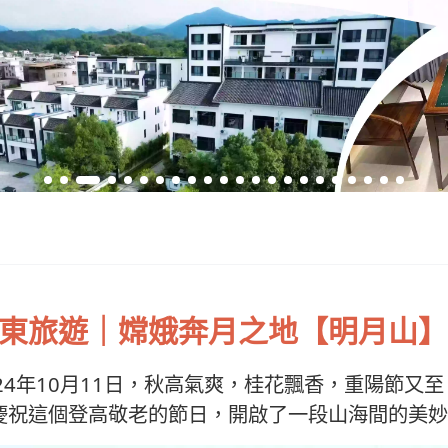
東旅遊｜嫦娥奔月之地【明月山】
024年10月11日，秋高氣爽，桂花飄香，重陽節
慶祝這個登高敬老的節日，開啟了一段山海間的美妙