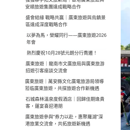
安順旅遊集團達成戰略合作
盛會結緣 戰略共贏｜廣東旅遊與烏鎮景
區達成深度戰略合作
以夢為馬，榮耀同行——廣東旅遊2026
年會
熱烈慶祝10月28號元朗分行喬遷！
廣東旅遊｜龍南市文廣旅局與廣東旅游
招遊引客座談交流會
廣東旅遊｜萬安縣文化廣電旅游局領導
蒞临廣東旅遊，共探旅遊合作新機遇
石城森林溫泉度假酒店｜回歸佳期逢貴
客，蓮宴喜迎港朋
廣東旅遊參與“券力以赴，惠聚羅湖”深
港旅業交流會，共拓旅遊新機遇