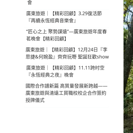
會
廣東旅遊｜【精彩回顧】3.29復活節
『再續永恆經典音樂會』
“匠心之上 聚勢謀遠”—廣東旅遊年度春
茗晚會【精彩回顧】
廣東旅遊｜【精彩回顧】12月24日『李
思捷&何婉盈』齊齊玩嘢 聖誕狂歡show
廣東旅遊｜【精彩回顧】11.11跨时空
『永恆經典之夜』晚會
國際合作譜新篇 高質量發展新跨越——
廣東旅遊與清遠工貿職校校企合作簽約
授牌儀式