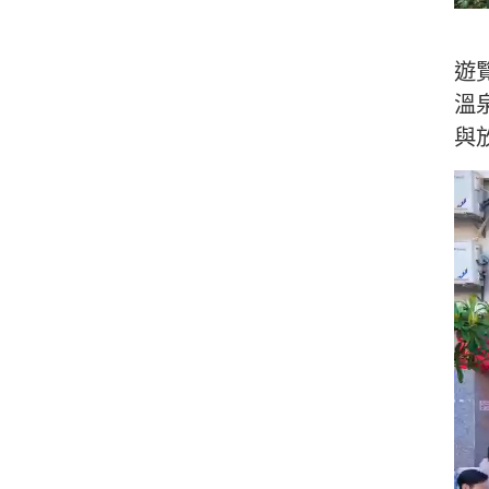
遊
溫
與