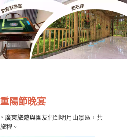
重陽節晚宴
又至。廣東旅遊與團友們到明月山景區，共
旅程。