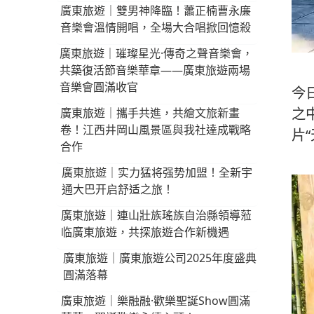
廣東旅遊｜雙男神降臨！蕭正楠曹永廉
音樂會溫情開唱，全場大合唱掀回憶殺
廣東旅遊｜璀璨星光·傳奇之聲音樂會，
共築復活節音樂華章——廣東旅遊兩場
音樂會圓滿收官
今
之
廣東旅遊｜攜手共進，共繪文旅新畫
卷！江西井岡山風景區與我社達成戰略
片
合作
廣東旅遊｜实力猛将强势加盟！全新宇
通大巴开启舒适之旅！
廣東旅遊｜連山壯族瑤族自治縣領導蒞
临廣東旅遊，共探旅遊合作新機遇
廣東旅遊｜廣東旅遊公司2025年度盛典
圓滿落幕
廣東旅遊｜樂融融·歡樂聖誕Show圓滿