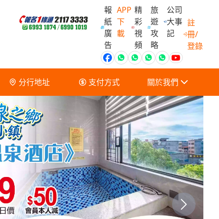
報
APP
精
旅
公司
紙
下
彩
遊
大事
註
廣
載
視
攻
記
冊/
會員獨家優
告
頻
略
登錄
分行地址
支付方式
關於我們
關於我們
服務條款及細則