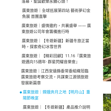
落幕，聖誕歡樂永續心頭！
廣東旅遊｜全球巡展第四站 藝術夢幻金
魚展 首團直擊
廣東旅遊｜盛情邀約，共襄盛舉 —— 廣
東旅遊公司年會籌備進行時
廣東旅遊｜【冬遊新疆】新疆冬旅正當
時，探索奇幻冰雪世界
廣東旅遊｜【精彩回顧】11.16『廣東旅
遊邁向15週年· 群星閃耀音樂會』
廣東旅遊｜江西安遠縣委常委組織蒞臨
廣東旅遊考察交流，共謀東江源頭旅遊
發展新篇章
廣東旅遊｜嫦娥奔月之地【明月山】重
陽節晚宴
廣東旅遊｜【冬遊新疆】產品推介說明