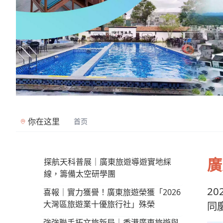
你在这里
首页
廣
探航天科普展｜廣東旅遊導遊實地綵
線，籌備太空研學團
2
喜報｜實力獲譽！廣東旅遊榮獲「2026
大灣區旅遊業十優旅行社」殊榮
同
強強聯手拓文旅新局｜香港廣東旅遊與