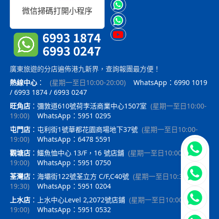
微信掃碼打開小程序
廣東旅遊的分店遍佈港九新界，查詢報團最方便！
熱線中心
：
(
星期一至日10:00-20:00
)
WhatsApp：6990 1019
/ 6993 1874 / 6993 0247
旺角店
：
彌敦道610號荷李活商業中心1507室
(
星期一至日10:00-
19:00
)
WhatsApp：5951 0295
屯門店
：
屯利街1號華都花園商場地下37號
(
星期一至日10:00-
19:00
)
WhatsApp：6478 5591
立即聯
觀塘店
：
鱷魚恤中心 13/F，16 號店舖
(
星期一至日10:00-
19:00
)
WhatsApp：5951 0750
荃灣店
：
海壩街122號荃立方 C/F,C40號
(
星期一至日10:30-
19:30
)
WhatsApp：5951 0204
上水店
：
上水中心Level 2,2072號店鋪
(
星期一至日10:00-
19:00
)
WhatsApp：5951 0532