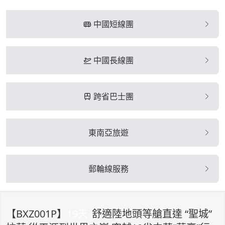
中國短線團
中國長線團
跨省巴士團
東南亞旅遊
郵輪線服務
【
BXZ001P
】
19
天
舒適陸地頭等艙直達 “聖城”