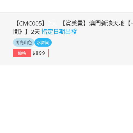
【
CMC005
】
2
天
【賞美景】澳門新濠天地【
間》】2天
指定日期出發
湖光山色
水舞间
$
899
價格