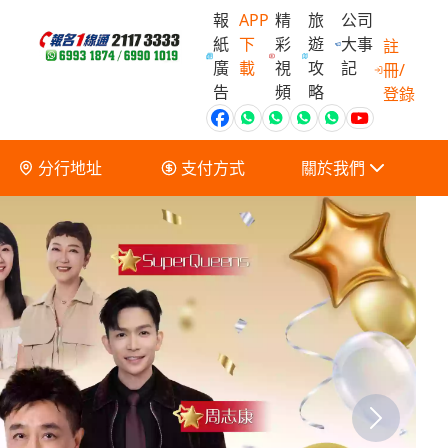
報
APP
精
旅
公司
紙
下
彩
遊
大事
註
廣
載
視
攻
記
冊/
會員獨家優
告
頻
略
登錄
分行地址
支付方式
關於我們
關於我們
服務條款及細則