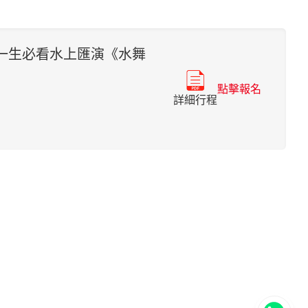
一生必看水上匯演《水舞
點擊報名
詳細行程
立即聯