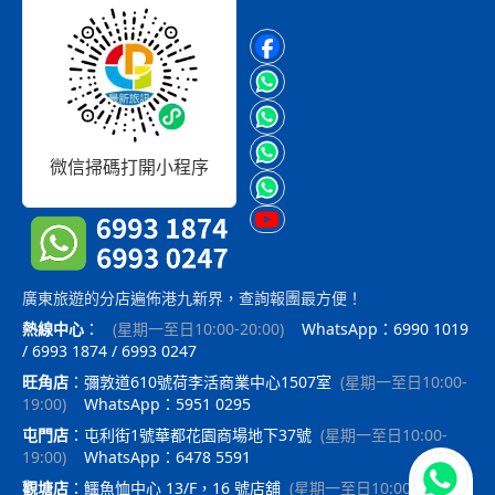
微信掃碼打開小程序
廣東旅遊的分店遍佈港九新界，查詢報團最方便！
熱線中心
：
(
星期一至日10:00-20:00
)
WhatsApp：6990 1019
/ 6993 1874 / 6993 0247
旺角店
：
彌敦道610號荷李活商業中心1507室
(
星期一至日10:00-
19:00
)
WhatsApp：5951 0295
屯門店
：
屯利街1號華都花園商場地下37號
(
星期一至日10:00-
19:00
)
WhatsApp：6478 5591
立即聯
觀塘店
：
鱷魚恤中心 13/F，16 號店舖
(
星期一至日10:00-