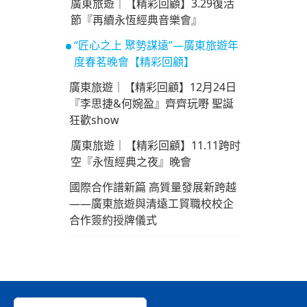
廣東旅遊｜【精彩回顧】3.29復活
節『再續永恆經典音樂會』
“匠心之上 聚勢謀遠”—廣東旅遊年
度春茗晚會【精彩回顧】
廣東旅遊｜【精彩回顧】12月24日
『李思捷&何婉盈』齊齊玩嘢 聖誕
狂歡show
廣東旅遊｜【精彩回顧】11.11跨时
空『永恆經典之夜』晚會
國際合作譜新篇 高質量發展新跨越
——廣東旅遊與清遠工貿職校校企
合作簽約授牌儀式