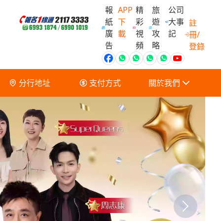
報
APP
精
旅
公司
紙
下
彩
遊
大事
註
廣
載
視
攻
記
冊/
會員獨家優
告
頻
略
登錄
分行地址
支付方式
關於我們
關於我們
服務條款及細則