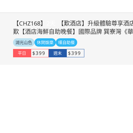
【
CHZ168
】
2
天
【歎酒店】升級體驗尊享酒店
歎【酒店海鮮自助晚餐】國際品牌 巽寮灣《華
湖光山色
休閑娛樂
嘆自助餐
$
399
$
399
平日
週末