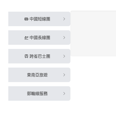
中國短線團
中國長線團
跨省巴士團
東南亞旅遊
郵輪線服務