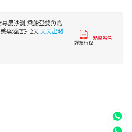
專屬沙灘 乘船登雙魚島
美達酒店》2天
天天出發
點擊報名
詳細行程
立即聯