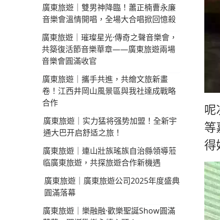
廣東旅遊｜雙男神降臨！蕭正楠曹永廉
音樂會溫情開唱，全場大合唱掀回憶殺
廣東旅遊｜璀璨星光·傳奇之聲音樂會，
共築復活節音樂華章——廣東旅遊兩場
音樂會圓滿收官
廣東旅遊｜攜手共進，共繪文旅新畫
卷！江西井岡山風景區與我社達成戰略
合作
呢
廣東旅遊｜实力猛将强势加盟！全新宇
等
通大巴开启舒适之旅！
得
廣東旅遊｜連山壯族瑤族自治縣領導蒞
临廣東旅遊，共探旅遊合作新機遇
廣東旅遊｜廣東旅遊公司2025年度盛典
圓滿落幕
廣東旅遊｜樂融融·歡樂聖誕Show圓滿