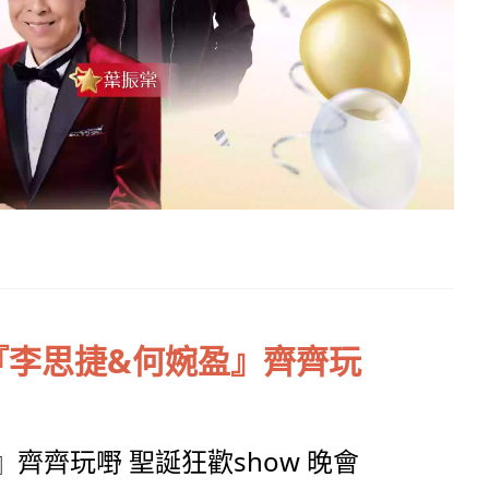
『李思捷&何婉盈』齊齊玩
』齊齊玩嘢 聖誕狂歡show 晚會