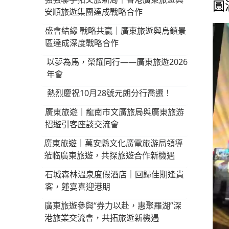
圓
安順旅遊集團達成戰略合作
盛會結緣 戰略共贏｜廣東旅遊與烏鎮景
區達成深度戰略合作
以夢為馬，榮耀同行——廣東旅遊2026
年會
熱烈慶祝10月28號元朗分行喬遷！
廣東旅遊｜龍南市文廣旅局與廣東旅游
招遊引客座談交流會
廣東旅遊｜萬安縣文化廣電旅游局領導
蒞临廣東旅遊，共探旅遊合作新機遇
石城森林溫泉度假酒店｜回歸佳期逢貴
客，蓮宴喜迎港朋
廣東旅遊參與“券力以赴，惠聚羅湖”深
港旅業交流會，共拓旅遊新機遇