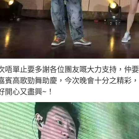
次唔單止要多謝各位團友嘅大力支持，仲要
嘉賓高歌勁舞助慶，今次晚會十分之精彩，
好開心又盡興~！