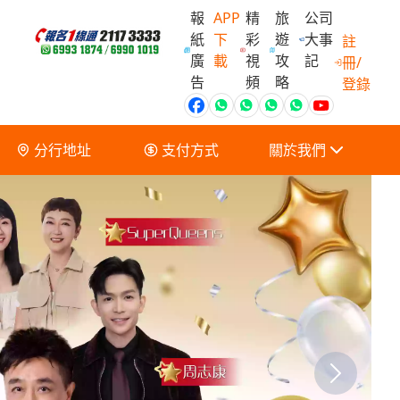
報
APP
精
旅
公司
紙
下
彩
遊
大事
註
廣
載
視
攻
記
冊/
會員獨家優
告
頻
略
登錄
分行地址
支付方式
關於我們
關於我們
服務條款及細則