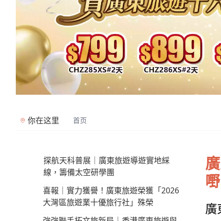
你在这里
首页
廣
探航天科普展｜廣東旅遊導遊實地綵
線，籌備太空研學團
嘢
喜報｜實力獲譽！廣東旅遊榮獲「2026
大灣區旅遊業十優旅行社」殊榮
廣
強強聯手拓文旅新局｜香港廣東旅遊與