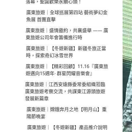
落幕，聖誕歡樂永續心頭！
廣東旅遊｜全球巡展第四站 藝術夢幻金
魚展 首團直擊
廣東旅遊｜盛情邀約，共襄盛舉 —— 廣
東旅遊公司年會籌備進行時
廣東旅遊｜【冬遊新疆】新疆冬旅正當
時，探索奇幻冰雪世界
廣東旅遊｜【精彩回顧】11.16『廣東旅
遊邁向15週年· 群星閃耀音樂會』
廣東旅遊｜江西安遠縣委常委組織蒞臨
廣東旅遊考察交流，共謀東江源頭旅遊
發展新篇章
廣東旅遊｜嫦娥奔月之地【明月山】重
陽節晚宴
廣東旅遊｜【冬遊新疆】產品推介說明