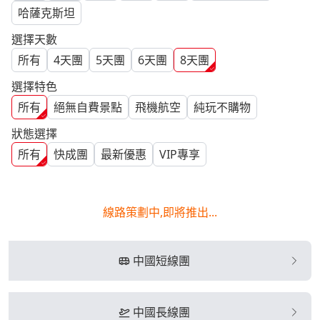
哈薩克斯坦
選擇天數
所有
4
天團
5
天團
6
天團
8
天團
選擇特色
所有
絕無自費景點
飛機航空
純玩不購物
狀態選擇
所有
快成團
最新優惠
VIP專享
線路策劃中,即將推出...
中國短線團
中國長線團