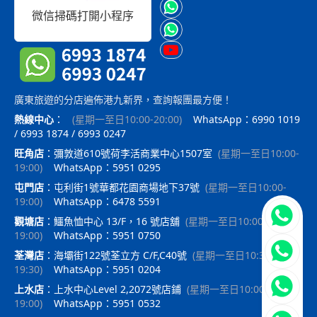
微信掃碼打開小程序
廣東旅遊的分店遍佈港九新界，查詢報團最方便！
熱線中心
：
(
星期一至日10:00-20:00
)
WhatsApp：6990 1019
/ 6993 1874 / 6993 0247
旺角店
：
彌敦道610號荷李活商業中心1507室
(
星期一至日10:00-
19:00
)
WhatsApp：5951 0295
屯門店
：
屯利街1號華都花園商場地下37號
(
星期一至日10:00-
19:00
)
WhatsApp：6478 5591
立即聯
觀塘店
：
鱷魚恤中心 13/F，16 號店舖
(
星期一至日10:00-
19:00
)
WhatsApp：5951 0750
荃灣店
：
海壩街122號荃立方 C/F,C40號
(
星期一至日10:30-
19:30
)
WhatsApp：5951 0204
上水店
：
上水中心Level 2,2072號店鋪
(
星期一至日10:00-
19:00
)
WhatsApp：5951 0532