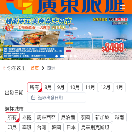
你在这里
首页
亞洲
所有
8月
9月
10月
11月
12月
1月
出發日期
選取出發日期
選擇城市
所有
老撾
馬來西亞
尼泊爾
泰國
新加坡
越南
印尼
塞班
台灣
韓國
日本
烏茲別克斯坦