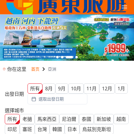
你在这里
首页
亞洲
所有
8月
9月
10月
11月
12月
1月
出發日期
選取出發日期
選擇城市
所有
老撾
馬來西亞
尼泊爾
泰國
新加坡
越南
印尼
塞班
台灣
韓國
日本
烏茲別克斯坦