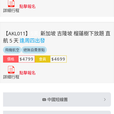
點擊報名
詳細行程
【
AKL011
】
5
天
新加坡 吉隆坡 榴蓮樹下放題 直
航 5 天
逢周四出發
飛機航空
絕無自費景點
$
4799
$
4699
價格
會員
點擊報名
詳細行程
中國短線團