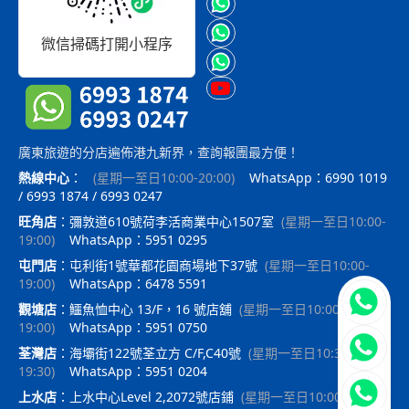
微信掃碼打開小程序
廣東旅遊的分店遍佈港九新界，查詢報團最方便！
熱線中心
：
(
星期一至日10:00-20:00
)
WhatsApp：6990 1019
/ 6993 1874 / 6993 0247
旺角店
：
彌敦道610號荷李活商業中心1507室
(
星期一至日10:00-
19:00
)
WhatsApp：5951 0295
屯門店
：
屯利街1號華都花園商場地下37號
(
星期一至日10:00-
19:00
)
WhatsApp：6478 5591
立即聯
觀塘店
：
鱷魚恤中心 13/F，16 號店舖
(
星期一至日10:00-
19:00
)
WhatsApp：5951 0750
荃灣店
：
海壩街122號荃立方 C/F,C40號
(
星期一至日10:30-
19:30
)
WhatsApp：5951 0204
上水店
：
上水中心Level 2,2072號店鋪
(
星期一至日10:00-