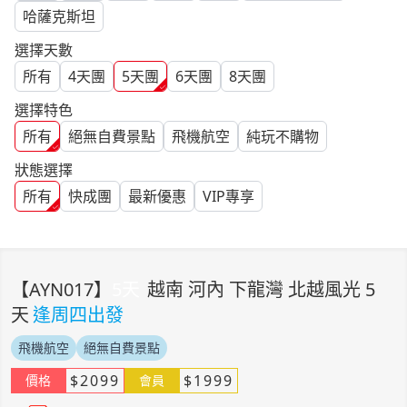
哈薩克斯坦
選擇天數
所有
4
天團
5
天團
6
天團
8
天團
選擇特色
所有
絕無自費景點
飛機航空
純玩不購物
狀態選擇
所有
快成團
最新優惠
VIP專享
【
AYN017
】
5
天
越南 河內 下龍灣 北越風光 5
天
逢周四出發
飛機航空
絕無自費景點
$
2099
$
1999
價格
會員