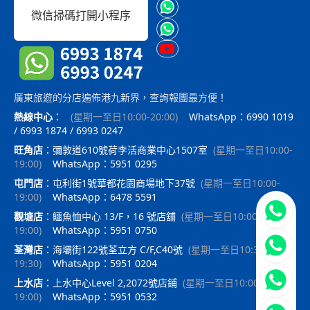
微信掃碼打開小程序
廣東旅遊的分店遍佈港九新界，查詢報團最方便！
熱線中心
：
(
星期一至日10:00-20:00
)
WhatsApp：6990 1019
/ 6993 1874 / 6993 0247
旺角店
：
彌敦道610號荷李活商業中心1507室
(
星期一至日10:00-
19:00
)
WhatsApp：5951 0295
屯門店
：
屯利街1號華都花園商場地下37號
(
星期一至日10:00-
19:00
)
WhatsApp：6478 5591
立即聯
觀塘店
：
鱷魚恤中心 13/F，16 號店舖
(
星期一至日10:00-
19:00
)
WhatsApp：5951 0750
荃灣店
：
海壩街122號荃立方 C/F,C40號
(
星期一至日10:30-
19:30
)
WhatsApp：5951 0204
上水店
：
上水中心Level 2,2072號店鋪
(
星期一至日10:00-
19:00
)
WhatsApp：5951 0532