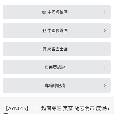
中國短線團
中國長線團
跨省巴士團
東南亞旅遊
郵輪線服務
【
AYN016
】
6
天
越南芽莊 美奈 胡志明市 度假6