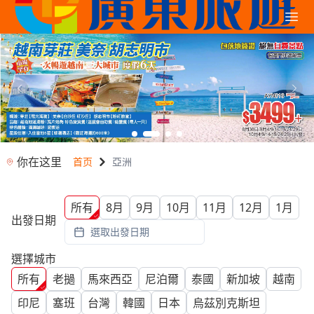
你在这里
首页
亞洲
所有
8月
9月
10月
11月
12月
1月
出發日期
選取出發日期
選擇城市
所有
老撾
馬來西亞
尼泊爾
泰國
新加坡
越南
印尼
塞班
台灣
韓國
日本
烏茲別克斯坦