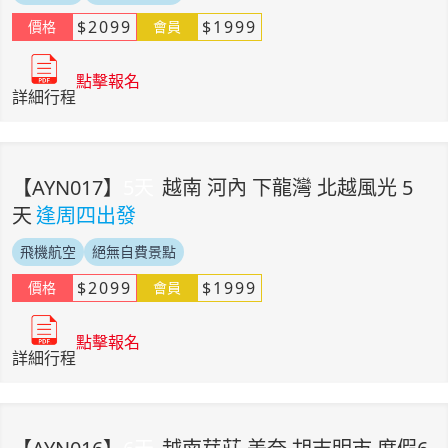
$
2099
$
1999
價格
會員
點擊報名
詳細行程
【
AYN017
】
5
天
越南 河內 下龍灣 北越風光 5
天
逢周四出發
飛機航空
絕無自費景點
$
2099
$
1999
價格
會員
點擊報名
詳細行程