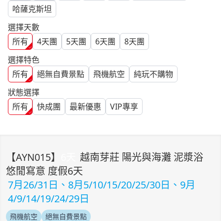
哈薩克斯坦
選擇天數
所有
4
天團
5
天團
6
天團
8
天團
選擇特色
所有
絕無自費景點
飛機航空
純玩不購物
狀態選擇
所有
快成團
最新優惠
VIP專享
【
AYN015
】
6
天
越南芽莊 陽光與海灘 泥漿浴
悠閒寫意 度假6天
7月26/31日、8月5/10/15/20/25/30日、9月
4/9/14/19/24/29日
飛機航空
絕無自費景點