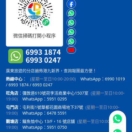
微信掃碼打開小程序
廣東旅遊的分店遍佈港九新界，查詢報團最方便！
熱線中心
：
(
星期一至日10:00-20:00
)
WhatsApp：6990 1019
/ 6993 1874 / 6993 0247
旺角店
：
彌敦道610號荷李活商業中心1507室
(
星期一至日10:00-
19:00
)
WhatsApp：5951 0295
屯門店
：
屯利街1號華都花園商場地下37號
(
星期一至日10:00-
19:00
)
WhatsApp：6478 5591
立即聯
觀塘店
：
鱷魚恤中心 13/F，16 號店舖
(
星期一至日10:00-
19:00
)
WhatsApp：5951 0750