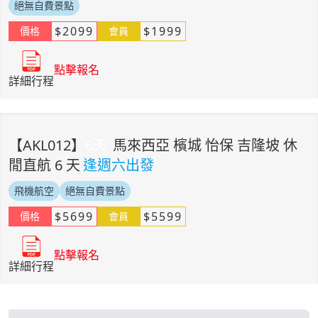
絕無自費景點
$
2099
$
1999
價格
會員
點擊報名
詳細行程
【
AKL012
】
6
天
馬來西亞 檳城 怡保 吉隆坡 休
閒直航 6 天
逢週六出發
飛機航空
絕無自費景點
$
5699
$
5599
價格
會員
點擊報名
詳細行程