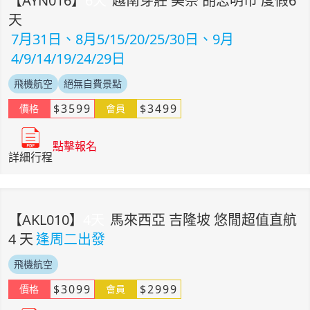
【
AYN016
】
6
天
越南芽莊 美奈 胡志明市 度假6
天
7月31日、8月5/15/20/25/30日、9月
4/9/14/19/24/29日
飛機航空
絕無自費景點
$
3599
$
3499
價格
會員
點擊報名
詳細行程
【
AKL010
】
4
天
馬來西亞 吉隆坡 悠閒超值直航
4 天
逢周二出發
飛機航空
$
3099
$
2999
價格
會員