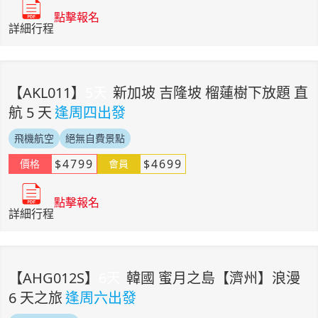
點擊報名
詳細行程
【
AKL011
】
5
天
新加坡 吉隆坡 榴蓮樹下放題 直
航 5 天
逢周四出發
飛機航空
絕無自費景點
$
4799
$
4699
價格
會員
點擊報名
詳細行程
【
AHG012S
】
6
天
韓國 蜜月之島【濟州】浪漫
6 天之旅
逢周六出發