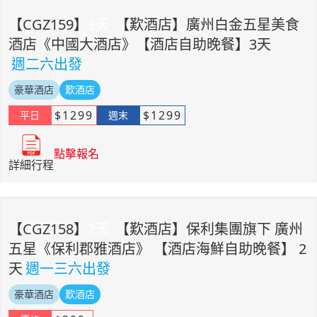
【
CGZ159
】
3
天
【歎酒店】廣州白金五星美食
酒店《中國大酒店》【酒店自助晚餐】3天
週二六出發
豪華酒店
歎酒店
$
1299
$
1299
平日
週末
點擊報名
詳細行程
【
CGZ158
】
2
天
【歎酒店】保利集團旗下 廣州
五星《保利郡雅酒店》 【酒店海鮮自助晚餐】 2
天
週一三六出發
豪華酒店
歎酒店