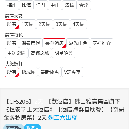
梅州
珠海
江門
中山
清遠
雲浮
選擇天數
所有
1
天團
2
天團
3
天團
4
天團
選擇特色
所有
溫泉度假
豪華酒店
湖光山色
廚神推介
主題樂園
高鐵之旅
明星晚會
狀態選擇
所有
快成團
最新優惠
VIP專享
【
CFS206
】
2
天
【歎酒店】佛山雅高集團旗下
《恒安瑞士大酒店》【酒店海鮮自助餐】【奇哥
金獎私房菜】2天
週五六出發
豪華酒店
歎酒店