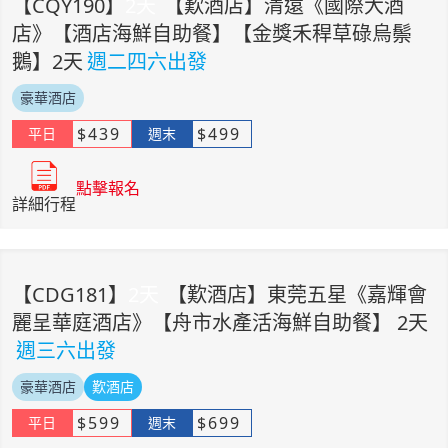
【
CQY190
】
2
天
【歎酒店】清遠《國際大酒
店》【酒店海鮮自助餐】【金獎禾稈草碌烏鬃
鵝】2天
週二四六出發
豪華酒店
$
439
$
499
平日
週末
點擊報名
詳細行程
【
CDG181
】
2
天
【歎酒店】東莞五星《嘉輝會
麗呈華庭酒店》【舟市水產活海鮮自助餐】 2天
週三六出發
豪華酒店
歎酒店
$
599
$
699
平日
週末