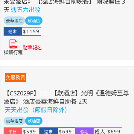
來登酒店》 【酒店海鮮自助晚餐】 兩晚連住 3
天
週五六出發
豪華酒店
歎酒店
$
1159
週末
點擊報名
詳細行程
免服務費
【
CSZ029P
】
2
天
【歎酒店】光明《溫德姆至尊
酒店》 酒店豪華海鮮自助餐 2天
天天出發（節假日除外）
豪華酒店
歎酒店
$
599
$
699
成人:
$
699
平日
週末
假期