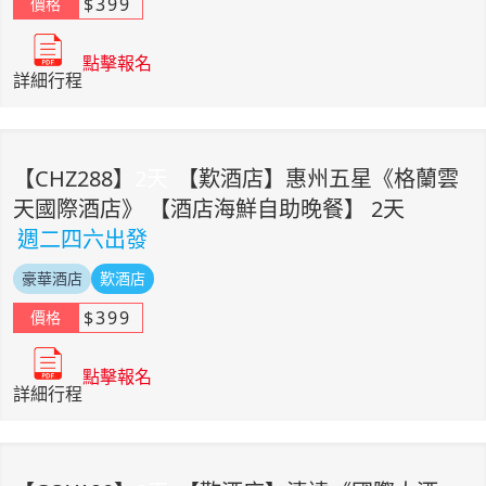
$
399
價格
點擊報名
詳細行程
【
CHZ288
】
2
天
【歎酒店】惠州五星《格蘭雲
天國際酒店》 【酒店海鮮自助晚餐】 2天
週二四六出發
豪華酒店
歎酒店
$
399
價格
點擊報名
詳細行程