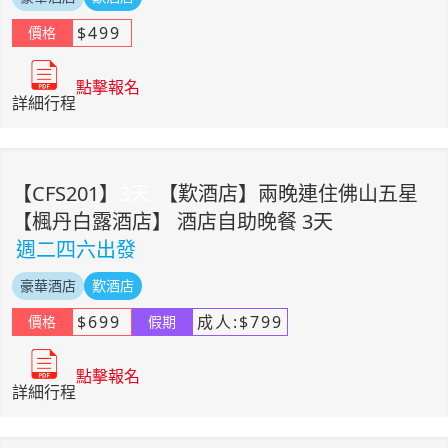
$
499
價格
點擊報名
詳細行程
【
CFS201
】
3
天
【歎酒店】兩晚連住佛山五星
【楓丹白露酒店】 酒店自助晚餐 3天
週二四六出發
豪華酒店
歎酒店
$
699
成人:
$
799
價格
假期
點擊報名
詳細行程