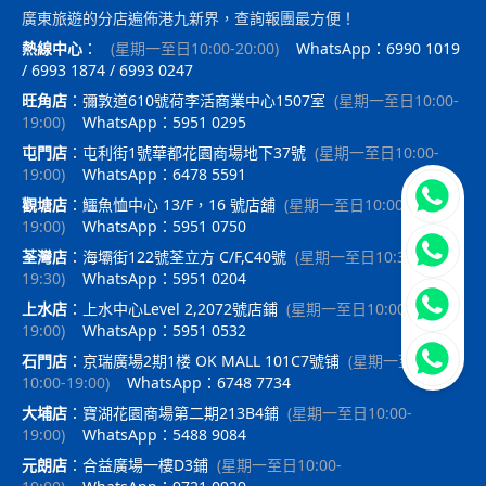
廣東旅遊的分店遍佈港九新界，查詢報團最方便！
熱線中心
：
(
星期一至日10:00-20:00
)
WhatsApp：6990 1019
/ 6993 1874 / 6993 0247
旺角店
：
彌敦道610號荷李活商業中心1507室
(
星期一至日10:00-
19:00
)
WhatsApp：5951 0295
屯門店
：
屯利街1號華都花園商場地下37號
(
星期一至日10:00-
19:00
)
WhatsApp：6478 5591
立即聯
觀塘店
：
鱷魚恤中心 13/F，16 號店舖
(
星期一至日10:00-
19:00
)
WhatsApp：5951 0750
荃灣店
：
海壩街122號荃立方 C/F,C40號
(
星期一至日10:30-
19:30
)
WhatsApp：5951 0204
上水店
：
上水中心Level 2,2072號店鋪
(
星期一至日10:00-
19:00
)
WhatsApp：5951 0532
石門店
：
京瑞廣場2期1楼 OK MALL 101C7號铺
(
星期一至日
10:00-19:00
)
WhatsApp：6748 7734
大埔店
：
寶湖花園商場第二期213B4鋪
(
星期一至日10:00-
19:00
)
WhatsApp：5488 9084
元朗店
：
合益廣場一樓D3鋪
(
星期一至日10:00-