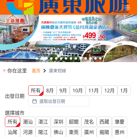
你在这里
首页
廣東短線
所有
8月
9月
10月
11月
12月
1月
出發日期
選取出發日期
選擇城市
所有
潮汕
湛江
深圳
韶關
茂名
西藏
肇慶
汕尾
河源
陽江
佛山
東莞
廣州
揭陽
惠州