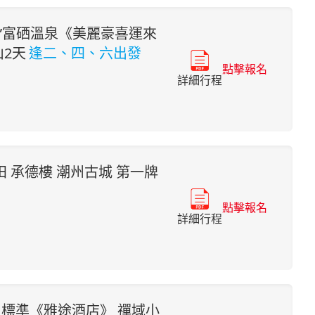
泉”富硒溫泉《美麗豪喜運來
山2天
逢二、四、六出發
點擊報名
詳細行程
 承德樓 潮州古城 第一牌
點擊報名
詳細行程
標準《雅途酒店》 禪域小