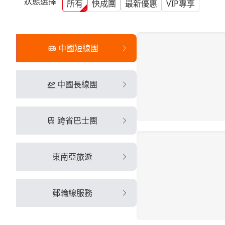
狀態選擇
所有
快成團
最新優惠
VIP專享
中國短線團
中國長線團
跨省巴士團
東南亞旅遊
郵輪線服務