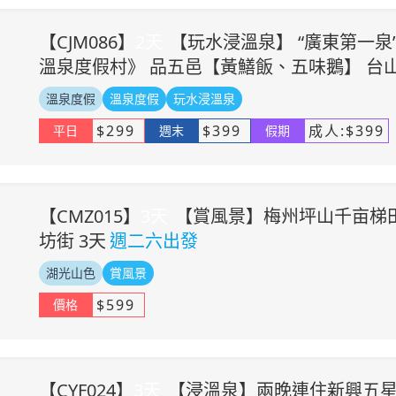
【
CJM086
】
2
天
【玩水浸溫泉】 “廣東第一
溫泉度假村》 品五邑【黃鱔飯、五味鵝】 台
溫泉度假
溫泉度假
玩水浸溫泉
$
299
$
399
成人:
$
399
平日
週末
假期
【
CMZ015
】
3
天
【賞風景】梅州坪山千亩梯田
坊街 3天
週二六出發
湖光山色
賞風景
$
599
價格
【
CYF024
】
3
天
【浸溫泉】兩晚連住新興五星