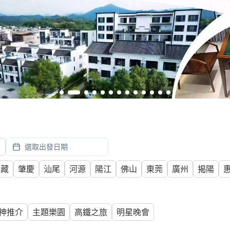
月
選取出發日期
西藏
肇慶
汕尾
河源
陽江
佛山
東莞
廣州
揭陽
神推介
主題樂園
高鐵之旅
明星晚會