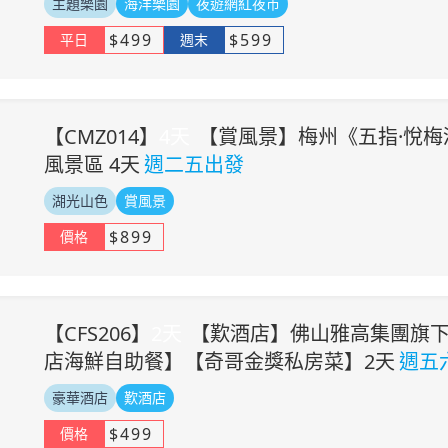
主題樂園
海洋樂園
夜遊網紅夜市
$
499
$
599
平日
週末
【
CMZ014
】
4
天
【賞風景】梅州《五指·悅梅
風景區 4天
週二五出發
湖光山色
賞風景
$
899
價格
【
CFS206
】
2
天
【歎酒店】佛山雅高集團旗
店海鮮自助餐】【奇哥金獎私房菜】2天
週五
豪華酒店
歎酒店
$
499
價格