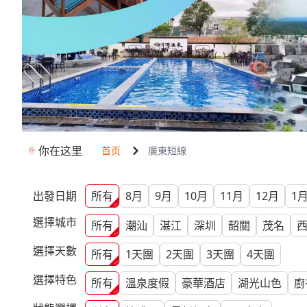
你在这里
首页
廣東短線
出發日期
所有
8月
9月
10月
11月
12月
1
選擇城市
所有
潮汕
湛江
深圳
韶關
茂名
選擇天數
所有
1
天團
2
天團
3
天團
4
天團
選擇特色
所有
溫泉度假
豪華酒店
湖光山色
廚