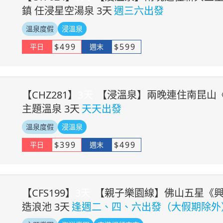
鎮 任浸星空湯泉 3天
週三六出發
溫泉度假
浸溫泉
$
499
$
599
平日
週末
【
CHZ281
】
3
天
【浸溫泉】兩晚連住南昆山
主題溫泉 3天
天天出發
溫泉度假
浸溫泉
$
399
$
499
平日
週末
【
CFS199
】
3
天
【親子樂園線】佛山五星《興
造浪池 3天
逢週二、四、六出發（大假期除外