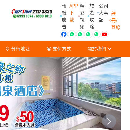
報
APP
精
旅
公司
紙
下
彩
遊
大事
註
廣
載
視
攻
記
冊/
會員獨家優
告
頻
略
登錄
分行地址
支付方式
關於我們
關於我們
服務條款及細則