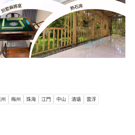
惠州
梅州
珠海
江門
中山
清遠
雲浮