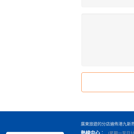
廣東旅遊的分店遍佈港九新
熱線中心
：
(
星期一至日10: