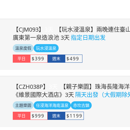
【
CJM093
】
3
天
【玩水浸溫泉】兩晚連住臺
廣東第一泉造浪池 3天
指定日期出发
溫泉度假
玩水浸溫泉
$
399
$
499
平日
週末
【
CZH038P
】
3
天
【親子樂園】珠海長隆海洋
《維景國際大酒店》3天
隔天出發（大假期除
主題樂園
任浸海洋海底溫泉
赤坎古鎮
$
999
$
1199
平日
週末