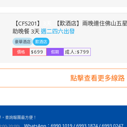
【
CFS201
】
3
天
【歎酒店】兩晚連住佛山五星
助晚餐 3天
週二四六出發
豪華酒店
歎酒店
$
699
成人:
$
799
價格
假期
點擊查看更多線路
界，查詢報團最方便！
WhatsApp：6990 1019 / 6993 1874 / 6993 0247
00-20:00
)