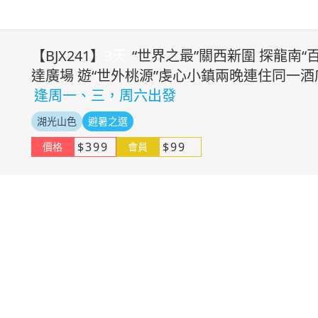
【
BJX241
】
3
天
“世界之最”關西新圍 探龍南“
達廣場 遊“世外桃源”虔心小鎮兩晚連住同一酒
逢周一、三，周六出發
湖光山色
避暑之選
$
399
$
99
價格
會員