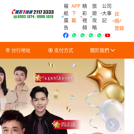
報
APP
精
旅
公司
紙
下
彩
遊
大事
註
廣
載
視
攻
記
冊/
會員獨家優
告
頻
略
登錄
分行地址
支付方式
關於我們
關於我們
服務條款及細則