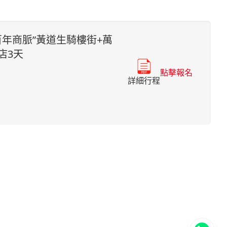
百年商脈”黃道生騎樓街+萬
店3天
點擊報名
詳細行程
立即聯