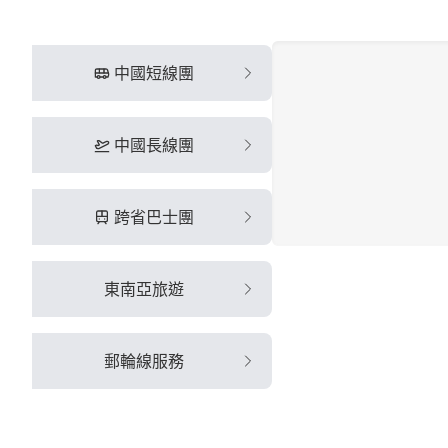
中國短線團
中國長線團
跨省巴士團
東南亞旅遊
郵輪線服務