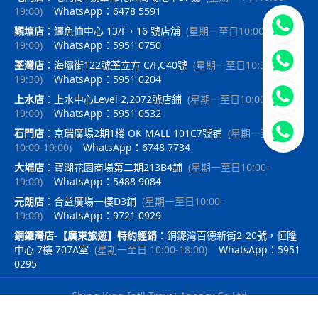
19:00
)
WhatsApp：6478 5591
立即聯
觀塘店
：
鱷魚恤中心 13/F，16 號店舖
(
星期一至日10:00-
19:00
)
WhatsApp：5951 0750
荃灣店
：
海壩街122號荃立方 C/F,C40號
(
星期一至日10:30-
19:30
)
WhatsApp：5951 0204
上水店
：
上水中心Level 2,2072號店鋪
(
星期一至日10:00-
19:00
)
WhatsApp：5951 0532
石門店
：
京瑞廣場2期1楼 OK MALL 101C7號铺
(
星期一至日
10:00-19:00
)
WhatsApp：6748 7734
大埔店
：
寶湖花園商場第二期213B4鋪
(
星期一至日10:00-
19:00
)
WhatsApp：5488 9084
元朗店
：
合益廣場一樓D3鋪
(
星期一至日10:00-
19:00
)
WhatsApp：9721 0929
銅鑼灣店-【廣東旅遊】特約經銷
：
銅鑼灣百德新街2-20號，恒隆
中心 7樓 707A室
(
星期一至日 10:00-18:00
)
WhatsApp：5951
0295
Shing King Int'l Travel Agency Co Ltd
｜
travelx.pro提供技術支持