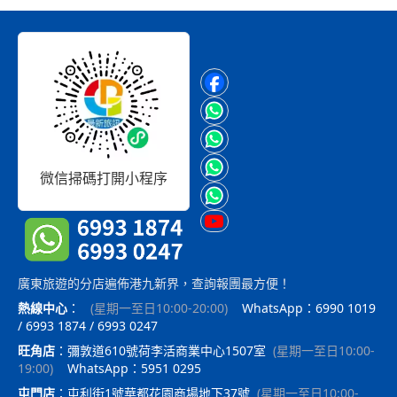
微信掃碼打開小程序
廣東旅遊的分店遍佈港九新界，查詢報團最方便！
熱線中心
：
(
星期一至日10:00-20:00
)
WhatsApp：6990 1019
/ 6993 1874 / 6993 0247
旺角店
：
彌敦道610號荷李活商業中心1507室
(
星期一至日10:00-
19:00
)
WhatsApp：5951 0295
屯門店
：
屯利街1號華都花園商場地下37號
(
星期一至日10:00-