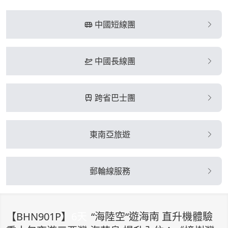
中國短線團
中國長線團
跨省巴士團
東南亞旅遊
郵輪線服務
【
BHN901P
】
6
天
“海陸空“遊海南 直升機體驗