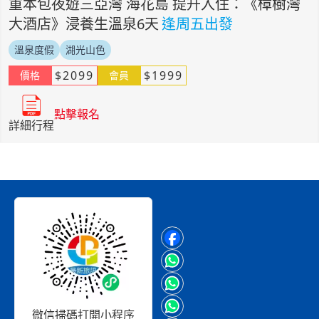
重本包夜遊三亞灣 海花島 提升入住：《樟樹灣
大酒店》浸養生溫泉6天
逢周五出發
溫泉度假
湖光山色
$
2099
$
1999
價格
會員
點擊報名
詳細行程
微信掃碼打開小程序