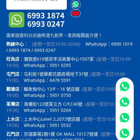
廣東旅遊的分店遍佈港九新界，查詢報團最方便！
熱線中心
：
(
星期一至日10:00-20:00
)
WhatsApp：6990 1019
/ 6993 1874 / 6993 0247
旺角店
：
彌敦道610號荷李活商業中心1507室
(
星期一至日10:00-
19:00
)
WhatsApp：5951 0295
屯門店
：
屯利街1號華都花園商場地下37號
(
星期一至日10:00-
19:00
)
WhatsApp：6478 5591
立即聯
觀塘店
：
鱷魚恤中心 13/F，16 號店舖
(
星期一至日10:00-
19:00
)
WhatsApp：5951 0750
荃灣店
：
海壩街122號荃立方 C/F,C40號
(
星期一至日10:30-
19:30
)
WhatsApp：5951 0204
上水店
：
上水中心Level 2,2072號店鋪
(
星期一至日10:00-
19:00
)
WhatsApp：5951 0532
石門店
：
京瑞廣場2期1楼 OK MALL 101C7號铺
(
星期一至日