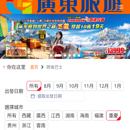
你在这里
首页
跨省巴士
所有
8月
9月
10月
11月
12月
1月
出發日期
選取出發日期
選擇城市
所有
西藏
廣西
江西
湖南
海南
福建
重慶
贵州
浙江
雲南