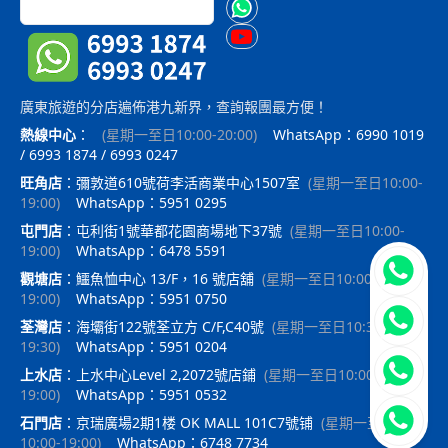
廣東旅遊的分店遍佈港九新界，查詢報團最方便！
熱線中心
：
(
星期一至日10:00-20:00
)
WhatsApp：6990 1019
/ 6993 1874 / 6993 0247
旺角店
：
彌敦道610號荷李活商業中心1507室
(
星期一至日10:00-
19:00
)
WhatsApp：5951 0295
屯門店
：
屯利街1號華都花園商場地下37號
(
星期一至日10:00-
19:00
)
WhatsApp：6478 5591
立即聯
觀塘店
：
鱷魚恤中心 13/F，16 號店舖
(
星期一至日10:00-
19:00
)
WhatsApp：5951 0750
荃灣店
：
海壩街122號荃立方 C/F,C40號
(
星期一至日10:30-
19:30
)
WhatsApp：5951 0204
上水店
：
上水中心Level 2,2072號店鋪
(
星期一至日10:00-
19:00
)
WhatsApp：5951 0532
石門店
：
京瑞廣場2期1楼 OK MALL 101C7號铺
(
星期一至日
10:00-19:00
)
WhatsApp：6748 7734