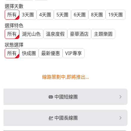
選擇天數
所有
3
天團
4
天團
5
天團
6
天團
8
天團
19
天團
選擇特色
所有
湖光山色
溫泉度假
豪華酒店
主題樂園
狀態選擇
所有
快成團
最新優惠
VIP專享
線路策劃中,即將推出...
中國短線團
中國長線團