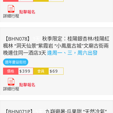
點擊報名
詳細行程
【
BHN078
】
3
天
秋季限定：桂陽銀杏林/桂陽紅
楓林 “洞天仙景”紫霞岩 “小鳳凰古城"文廟古街兩
晚連住同一酒店3天
逢周一、三，周六出發
週年慶益街坊
$
399
$
69
價格
會員
點擊報名
詳細行程
【
BHN071P
】
5
天
九嶷避暑·瓜果甜 “天然冷氣”