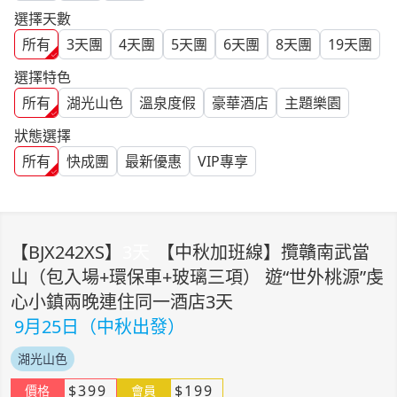
選擇天數
所有
3
天團
4
天團
5
天團
6
天團
8
天團
19
天團
選擇特色
所有
湖光山色
溫泉度假
豪華酒店
主題樂園
狀態選擇
所有
快成團
最新優惠
VIP專享
【
BJX242XS
】
3
天
【中秋加班線】攬贛南武當
山（包入場+環保車+玻璃三項） 遊“世外桃源”虔
心小鎮兩晚連住同一酒店3天
9月25日（中秋出發）
湖光山色
$
399
$
199
價格
會員