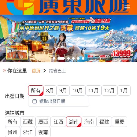
你在这里
首页
跨省巴士
所有
8月
9月
10月
11月
12月
1月
出發日期
選取出發日期
選擇城市
所有
西藏
廣西
江西
湖南
海南
福建
重慶
贵州
浙江
雲南