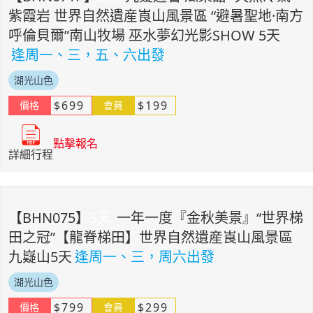
紫霞岩 世界自然遺産崀山風景區 “避暑聖地·南方
呼倫貝爾”南山牧場 巫水夢幻光影SHOW 5天
逢周一、三，五、六出發
湖光山色
$
699
$
199
價格
會員
點擊報名
詳細行程
【
BHN075
】
5
天
一年一度『金秋美景』“世界梯
田之冠”【龍脊梯田】世界自然遺産崀山風景區
九嶷山5天
逢周一、三，周六出發
湖光山色
$
799
$
299
價格
會員