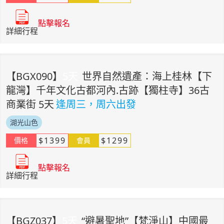
點擊報名
詳細行程
【
BGX090
】
5
天
世界自然遺產：海上桂林【下
龍灣】千年文化古都河內.古跡【獨柱寺】36古
商業街 5天
逢周三，周六出發
湖光山色
$
1399
$
1299
價格
會員
點擊報名
詳細行程
【
BGZ037
】
5
天
“避暑聖地”【梵淨山】中國最