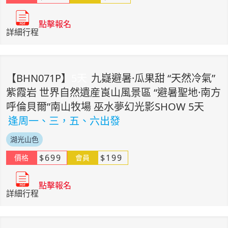
點擊報名
詳細行程
【
BHN071P
】
5
天
九嶷避暑·瓜果甜 “天然冷氣”
紫霞岩 世界自然遺産崀山風景區 “避暑聖地·南方
呼倫貝爾”南山牧場 巫水夢幻光影SHOW 5天
逢周一、三，五、六出發
湖光山色
$
699
$
199
價格
會員
點擊報名
詳細行程