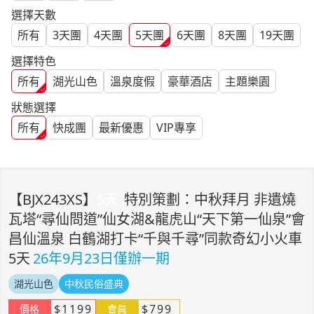
選擇天數
所有
3
天團
4
天團
5
天團
6
天團
8
天團
19
天團
選擇特色
所有
湖光山色
溫泉度假
豪華酒店
主題樂園
狀態選擇
所有
快成團
最新優惠
VIP專享
【
BJX243XS
】
5
天
特別策劃：中秋拜月 非遺燒
瓦塔“尋仙問道”仙女湖&龍虎山“天下第一仙泉”會
昌仙溫泉 白鶴湖打卡“千與千尋”同款奇幻小火車
5天
26年9月23日僅辦一期
湖光山色
中秋民俗盛典
$
1199
$
799
價格
會員