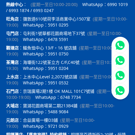
熱線中心
：
(
星期一至日10:00-20:00
)
WhatsApp：6990 1019
/ 6993 1874 / 6993 0247
旺角店
：
彌敦道610號荷李活商業中心1507室
(
星期一至日10:00-
19:00
)
WhatsApp：5951 0295
屯門店
：
屯利街1號華都花園商場地下37號
(
星期一至日10:00-
19:00
)
WhatsApp：6478 5591
立即聯
觀塘店
：
鱷魚恤中心 13/F，16 號店舖
(
星期一至日10:00-
19:00
)
WhatsApp：5951 0750
荃灣店
：
海壩街122號荃立方 C/F,C40號
(
星期一至日10:30-
19:30
)
WhatsApp：5951 0204
上水店
：
上水中心Level 2,2072號店鋪
(
星期一至日10:00-
19:00
)
WhatsApp：5951 0532
石門店
：
京瑞廣場2期1楼 OK MALL 101C7號铺
(
星期一至日
10:00-19:00
)
WhatsApp：6748 7734
大埔店
：
寶湖花園商場第二期213B4鋪
(
星期一至日10:00-
19:00
)
WhatsApp：5488 9084
元朗店
：
合益廣場一樓D3鋪
(
星期一至日10:00-
19:00
)
WhatsApp：9721 0929
銅鑼灣店-【廣東旅遊】特約經銷
：
銅鑼灣百德新街2-20號，恒隆