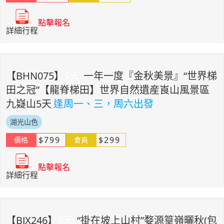
點擊報名
詳細行程
【
BHN075
】
5
天
一年一度『金秋美景』“世界梯
田之冠”【龍脊梯田】世界自然遺産崀山風景區
九嶷山5天
逢周一、三，周六出發
湖光山色
$
799
$
299
價格
會員
點擊報名
詳細行程
【
BJX246
】
5
天
“掛在坡上山村”婺源篁嶺曬秋(包