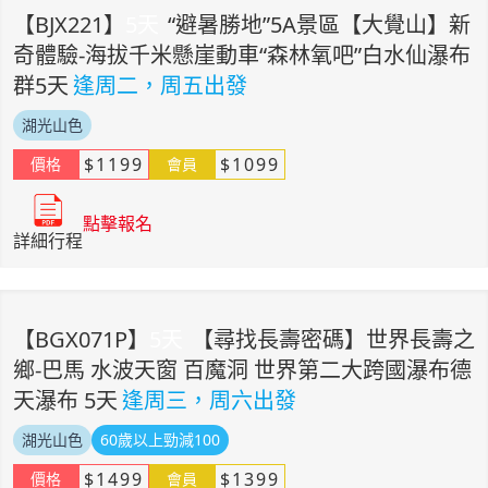
【
BJX221
】
5
天
“避暑勝地”5A景區【大覺山】新
奇體驗-海拔千米懸崖動車“森林氧吧”白水仙瀑布
群5天
逢周二，周五出發
湖光山色
$
1199
$
1099
價格
會員
點擊報名
詳細行程
【
BGX071P
】
5
天
【尋找長壽密碼】世界長壽之
鄉-巴馬 水波天窗 百魔洞 世界第二大跨國瀑布德
天瀑布 5天
逢周三，周六出發
湖光山色
60歲以上勁減100
$
1499
$
1399
價格
會員