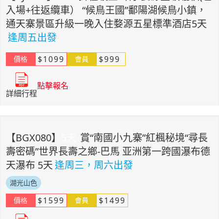
入場+往返纜車） “候鳥王國”鄱陽湖候鳥小鎮，
通天寨景區升級一晚入住婺源五星標準酒店5天
逢周五出發
$
1099
$
999
價格
會員
點擊報名
詳細行程
【
BGX080
】
5
天
賞“南國小九寨”紅楓秘境“尋長
壽密碼”世界長壽之鄉-巴馬 亚洲第一跨國瀑布德
天瀑布 5天
逢周三，周六出發
湖光山色
$
1599
$
1499
價格
會員