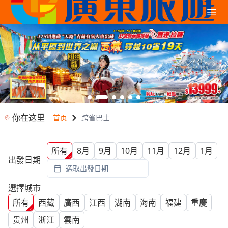
你在这里
首页
跨省巴士
所有
8月
9月
10月
11月
12月
1月
出發日期
選取出發日期
選擇城市
所有
西藏
廣西
江西
湖南
海南
福建
重慶
贵州
浙江
雲南