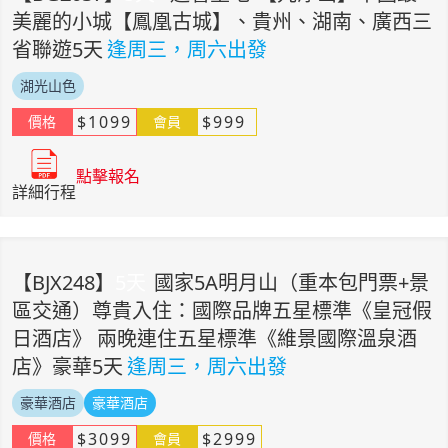
美麗的小城【鳳凰古城】、貴州、湖南、廣西三
省聯遊5天
逢周三，周六出發
湖光山色
$
1099
$
999
價格
會員
點擊報名
詳細行程
【
BJX248
】
5
天
國家5A明月山（重本包門票+景
區交通）尊貴入住：國際品牌五星標準《皇冠假
日酒店》 兩晚連住五星標準《維景國際溫泉酒
店》豪華5天
逢周三，周六出發
豪華酒店
豪華酒店
$
3099
$
2999
價格
會員