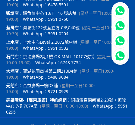
19:00
)
WhatsApp：6478 5591
立即聯
觀塘店
：
鱷魚恤中心 13/F，16 號店舖
(
星期一至日10:00-
19:00
)
WhatsApp：5951 0750
荃灣店
：
海壩街122號荃立方 C/F,C40號
(
星期一至日10:30-
19:30
)
WhatsApp：5951 0204
上水店
：
上水中心Level 2,2072號店鋪
(
星期一至日10:00-
19:00
)
WhatsApp：5951 0532
石門店
：
京瑞廣場2期1楼 OK MALL 101C7號铺
(
星期一至日
10:00-19:00
)
WhatsApp：6748 7734
大埔店
：
寶湖花園商場第二期213B4鋪
(
星期一至日10:00-
19:00
)
WhatsApp：5488 9084
元朗店
：
合益廣場一樓D3鋪
(
星期一至日10:00-
19:00
)
WhatsApp：9721 0929
銅鑼灣店-【廣東旅遊】特約經銷
：
銅鑼灣百德新街2-20號，恒隆
中心 7樓 707A室
(
星期一至日 10:00-18:00
)
WhatsApp：5951
0295
Shing King Int'l Travel Agency Co Ltd
｜
travelx.pro提供技術支持