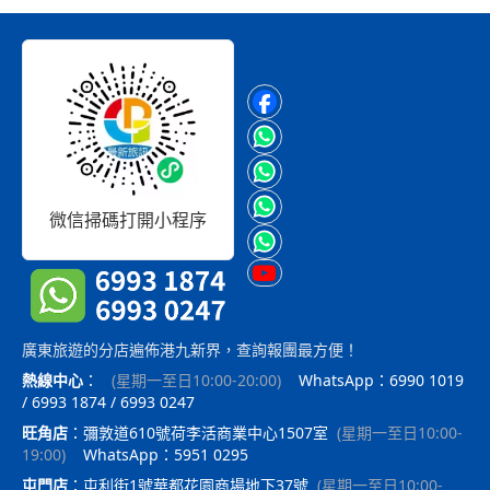
微信掃碼打開小程序
廣東旅遊的分店遍佈港九新界，查詢報團最方便！
熱線中心
：
(
星期一至日10:00-20:00
)
WhatsApp：6990 1019
/ 6993 1874 / 6993 0247
旺角店
：
彌敦道610號荷李活商業中心1507室
(
星期一至日10:00-
19:00
)
WhatsApp：5951 0295
屯門店
：
屯利街1號華都花園商場地下37號
(
星期一至日10:00-