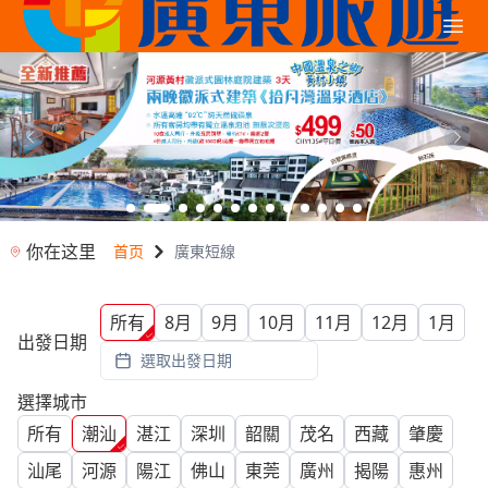
你在这里
首页
廣東短線
所有
8月
9月
10月
11月
12月
1月
出發日期
選取出發日期
選擇城市
所有
潮汕
湛江
深圳
韶關
茂名
西藏
肇慶
汕尾
河源
陽江
佛山
東莞
廣州
揭陽
惠州