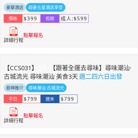
豪華酒店
超豪五星酒店享受
$
399
成人:
$
599
價格
假期
點擊報名
詳細行程
【
CCS031
】
3
天
【跟著全運去尋味】尋味潮汕·
古城流光 尋味潮汕 美食3天
週二四六日出發
廚神推介
尋味潮汕·古城流光
$
799
$
799
平日
週末
點擊報名
詳細行程