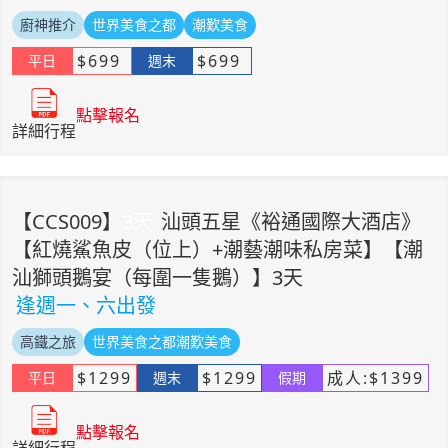
廚神推介
世界美食之都
潮歎美食
$
699
$
699
平日
週末
點擊報名
詳細行程
【
CCS009
】
3
天
汕頭五星《裕通國際大酒店》
【紅燒鯊魚皮（位上）+潮藝潮味私房菜】【潮
汕獅頭鵝宴（每圍一隻鵝）】3天
逢週一、六出發
高鐵之旅
世界美食之都潮歎美食
$
1299
$
1299
成人:
$
1399
平日
週末
假期
點擊報名