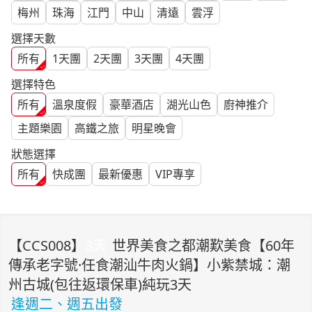
梅州
珠海
江門
中山
清遠
雲浮
選擇天數
所有
1
天團
2
天團
3
天團
4
天團
選擇特色
所有
溫泉度假
豪華酒店
湖光山色
廚神推介
主題樂園
高鐵之旅
明星晚會
狀態選擇
所有
快成團
最新優惠
VIP專享
【
CCS008
】
3
天
世界美食之都潮歎美食【60年
傳承老字號·任食潮汕牛肉火鍋】小紫禁城：潮
州古城(包往返環保車)純玩3天
逢週二、週五出發