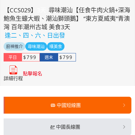
【
CCS029
】
3
天
尋味潮汕【任食牛肉火鍋+深海
鮑魚生蠔大蝦、潮汕獅頭鵝】 “東方夏威夷”青澳
灣 百年潮州古城 美食3天
逢二、四、六、日出發
廚神推介
尋味潮汕
嘆美食
$
799
$
799
平日
週末
點擊報名
詳細行程
中國短線團
中國長線團