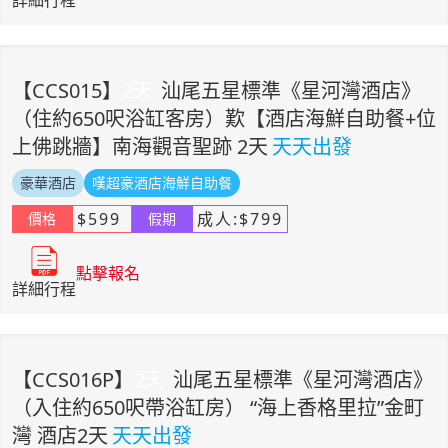
詳細行程
【
CCS015
】
2
天
汕尾五星標準《星河灣酒店》
（住約650呎浴缸客房）歎【酒店海鮮自助餐+位
上佛跳牆】南海觀音聖跡 2天
天天出發
豪華酒店
嘆超豪酒店海鮮自助餐
$
599
成人:
$
799
價格
假期
點擊報名
詳細行程
【
CCS016P
】
2
天
汕尾五星標準《星河灣酒店》
（入住約650呎帶浴缸房） “海上香格里拉”金町
灣 酒店2天
天天出發