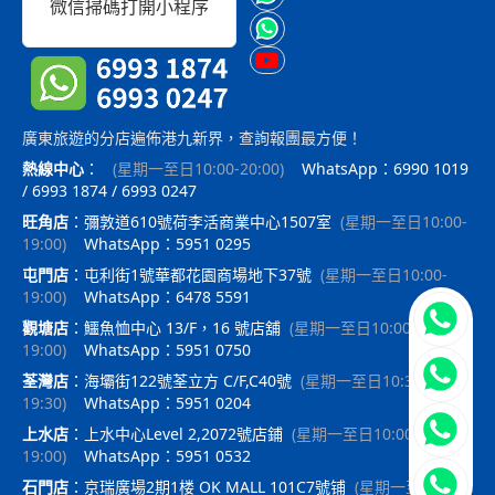
微信掃碼打開小程序
廣東旅遊的分店遍佈港九新界，查詢報團最方便！
熱線中心
：
(
星期一至日10:00-20:00
)
WhatsApp：6990 1019
/ 6993 1874 / 6993 0247
旺角店
：
彌敦道610號荷李活商業中心1507室
(
星期一至日10:00-
19:00
)
WhatsApp：5951 0295
屯門店
：
屯利街1號華都花園商場地下37號
(
星期一至日10:00-
19:00
)
WhatsApp：6478 5591
立即聯
觀塘店
：
鱷魚恤中心 13/F，16 號店舖
(
星期一至日10:00-
19:00
)
WhatsApp：5951 0750
荃灣店
：
海壩街122號荃立方 C/F,C40號
(
星期一至日10:30-
19:30
)
WhatsApp：5951 0204
上水店
：
上水中心Level 2,2072號店鋪
(
星期一至日10:00-
19:00
)
WhatsApp：5951 0532
石門店
：
京瑞廣場2期1楼 OK MALL 101C7號铺
(
星期一至日