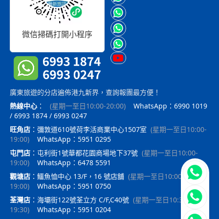
微信掃碼打開小程序
廣東旅遊的分店遍佈港九新界，查詢報團最方便！
熱線中心
：
(
星期一至日10:00-20:00
)
WhatsApp：6990 1019
/ 6993 1874 / 6993 0247
旺角店
：
彌敦道610號荷李活商業中心1507室
(
星期一至日10:00-
19:00
)
WhatsApp：5951 0295
屯門店
：
屯利街1號華都花園商場地下37號
(
星期一至日10:00-
19:00
)
WhatsApp：6478 5591
立即聯
觀塘店
：
鱷魚恤中心 13/F，16 號店舖
(
星期一至日10:00-
19:00
)
WhatsApp：5951 0750
荃灣店
：
海壩街122號荃立方 C/F,C40號
(
星期一至日10:30-
19:30
)
WhatsApp：5951 0204