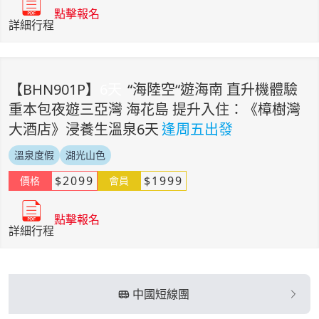
點擊報名
詳細行程
【
BHN901P
】
6
天
“海陸空“遊海南 直升機體驗
重本包夜遊三亞灣 海花島 提升入住：《樟樹灣
大酒店》浸養生溫泉6天
逢周五出發
溫泉度假
湖光山色
$
2099
$
1999
價格
會員
點擊報名
詳細行程
中國短線團