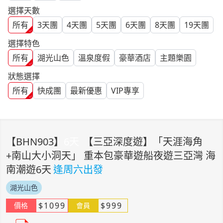
選擇天數
所有
3
天團
4
天團
5
天團
6
天團
8
天團
19
天團
選擇特色
所有
湖光山色
溫泉度假
豪華酒店
主題樂園
狀態選擇
所有
快成團
最新優惠
VIP專享
【
BHN903
】
6
天
【三亞深度遊】「天涯海角
+南山大小洞天」 重本包豪華遊船夜遊三亞灣 海
南潮遊6天
逢周六出發
湖光山色
$
1099
$
999
價格
會員