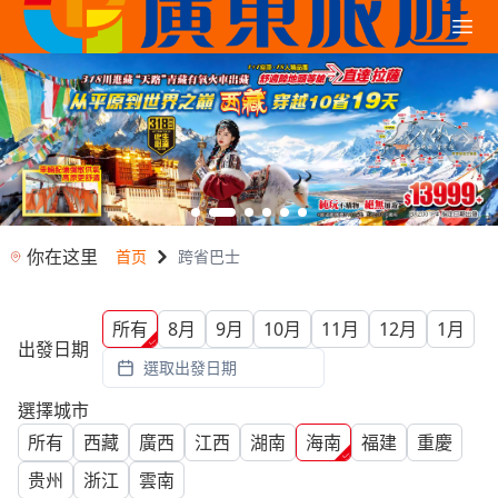
你在这里
首页
跨省巴士
所有
8月
9月
10月
11月
12月
1月
出發日期
選取出發日期
選擇城市
所有
西藏
廣西
江西
湖南
海南
福建
重慶
贵州
浙江
雲南