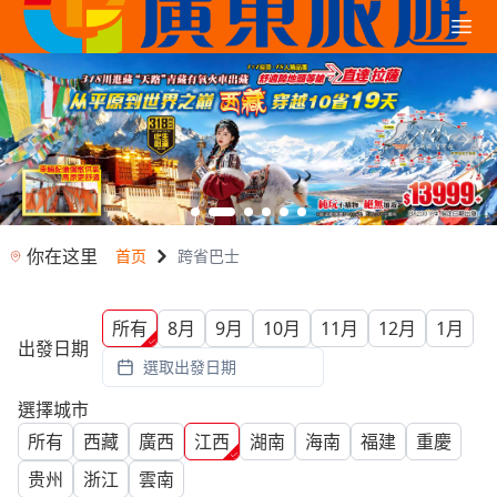
你在这里
首页
跨省巴士
所有
8月
9月
10月
11月
12月
1月
出發日期
選取出發日期
選擇城市
所有
西藏
廣西
江西
湖南
海南
福建
重慶
贵州
浙江
雲南