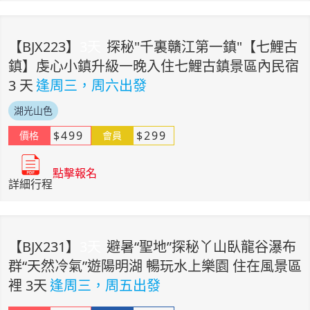
【
BJX223
】
3
天
探秘"千裏贛江第一鎮"【七鯉古
鎮】虔心小鎮升級一晚入住七鯉古鎮景區內民宿
3 天
逢周三，周六出發
湖光山色
$
499
$
299
價格
會員
點擊報名
詳細行程
【
BJX231
】
3
天
避暑“聖地”探秘丫山臥龍谷瀑布
群“天然冷氣”遊陽明湖 暢玩水上樂園 住在風景區
裡 3天
逢周三，周五出發