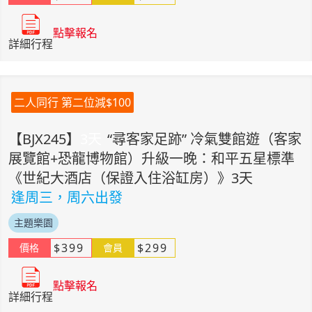
點擊報名
詳細行程
二人同行 第二位減$100
【
BJX245
】
3
天
“尋客家足跡” 冷氣雙館遊（客家
展覽館+恐龍博物館）升級一晚：和平五星標準
《世紀大酒店（保證入住浴缸房）》3天
逢周三，周六出發
主題樂園
$
399
$
299
價格
會員
點擊報名
詳細行程