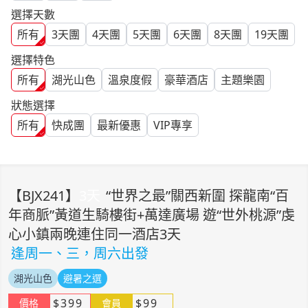
選擇天數
所有
3
天團
4
天團
5
天團
6
天團
8
天團
19
天團
選擇特色
所有
湖光山色
溫泉度假
豪華酒店
主題樂園
狀態選擇
所有
快成團
最新優惠
VIP專享
【
BJX241
】
3
天
“世界之最”關西新圍 探龍南“百
年商脈”黃道生騎樓街+萬達廣場 遊“世外桃源”虔
心小鎮兩晚連住同一酒店3天
逢周一、三，周六出發
湖光山色
避暑之選
$
399
$
99
價格
會員