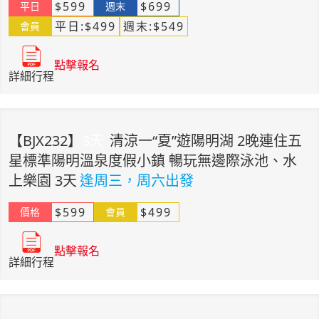
$
599
$
699
平日
週末
平日:
$
499
週末:
$
549
會員
點擊報名
詳細行程
【
BJX232
】
3
天
清涼一“夏”遊陽明湖 2晚連住五
星標準陽明溫泉度假小鎮 暢玩無邊際泳池、水
上樂園 3天
逢周三，周六出發
$
599
$
499
價格
會員
點擊報名
詳細行程