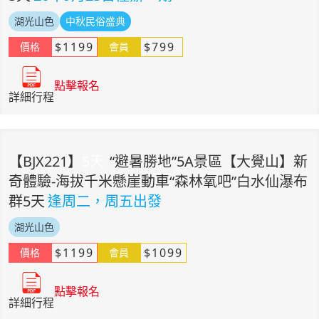
湖光山色
中秋民俗盛典
$
1199
$
799
價格
會員
點擊報名
詳細行程
【
BJX221
】
5
天
“避暑勝地”5A景區【大覺山】新
奇體驗-海拔千米懸崖動車“森林氧吧”白水仙瀑布
群5天
逢周二，周五出發
湖光山色
$
1199
$
1099
價格
會員
點擊報名
詳細行程