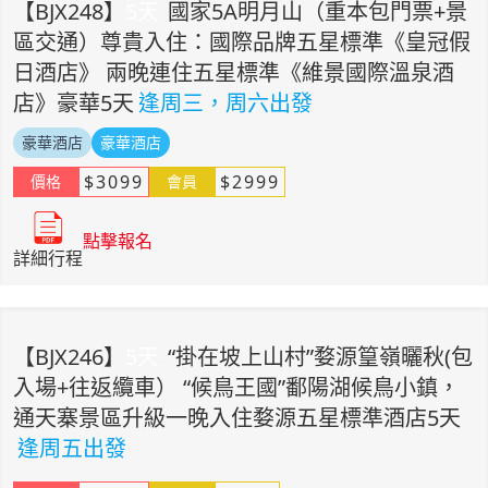
【
BJX248
】
5
天
國家5A明月山（重本包門票+景
區交通）尊貴入住：國際品牌五星標準《皇冠假
日酒店》 兩晚連住五星標準《維景國際溫泉酒
店》豪華5天
逢周三，周六出發
豪華酒店
豪華酒店
$
3099
$
2999
價格
會員
點擊報名
詳細行程
【
BJX246
】
5
天
“掛在坡上山村”婺源篁嶺曬秋(包
入場+往返纜車） “候鳥王國”鄱陽湖候鳥小鎮，
通天寨景區升級一晚入住婺源五星標準酒店5天
逢周五出發