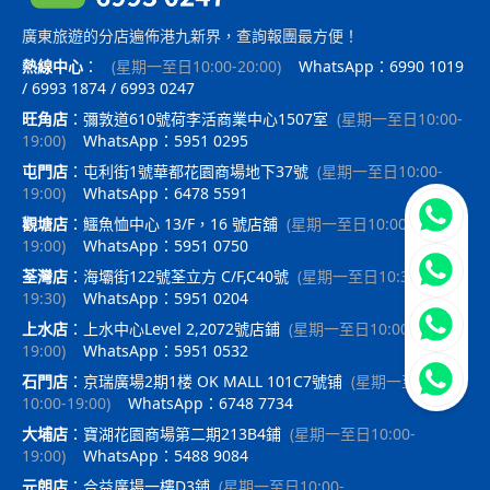
廣東旅遊的分店遍佈港九新界，查詢報團最方便！
熱線中心
：
(
星期一至日10:00-20:00
)
WhatsApp：6990 1019
/ 6993 1874 / 6993 0247
旺角店
：
彌敦道610號荷李活商業中心1507室
(
星期一至日10:00-
19:00
)
WhatsApp：5951 0295
屯門店
：
屯利街1號華都花園商場地下37號
(
星期一至日10:00-
19:00
)
WhatsApp：6478 5591
立即聯
觀塘店
：
鱷魚恤中心 13/F，16 號店舖
(
星期一至日10:00-
19:00
)
WhatsApp：5951 0750
荃灣店
：
海壩街122號荃立方 C/F,C40號
(
星期一至日10:30-
19:30
)
WhatsApp：5951 0204
上水店
：
上水中心Level 2,2072號店鋪
(
星期一至日10:00-
19:00
)
WhatsApp：5951 0532
石門店
：
京瑞廣場2期1楼 OK MALL 101C7號铺
(
星期一至日
10:00-19:00
)
WhatsApp：6748 7734
大埔店
：
寶湖花園商場第二期213B4鋪
(
星期一至日10:00-
19:00
)
WhatsApp：5488 9084
元朗店
：
合益廣場一樓D3鋪
(
星期一至日10:00-