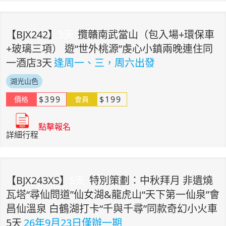
【
BJX242
】
3
天
攬贛南武當山（包入場+環保車
+玻璃三項） 遊“世外桃源”虔心小鎮兩晚連住同
一酒店3天
逢周一、三，周六出發
湖光山色
$
399
$
199
價格
會員
點擊報名
詳細行程
【
BJX243XS
】
5
天
特別策劃：中秋拜月 非遺燒
瓦塔“尋仙問道”仙女湖&龍虎山“天下第一仙泉”會
昌仙溫泉 白鶴湖打卡“千與千尋”同款奇幻小火車
5天
26年9月23日僅辦一期