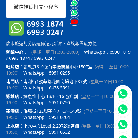
微信掃碼打開小程序
廣東旅遊的分店遍佈港九新界，查詢報團最方便！
熱線中心
：
(
星期一至日10:00-20:00
)
WhatsApp：6990 1019
/ 6993 1874 / 6993 0247
旺角店
：
彌敦道610號荷李活商業中心1507室
(
星期一至日10:00-
19:00
)
WhatsApp：5951 0295
屯門店
：
屯利街1號華都花園商場地下37號
(
星期一至日10:00-
19:00
)
WhatsApp：6478 5591
立即聯
觀塘店
：
鱷魚恤中心 13/F，16 號店舖
(
星期一至日10:00-
19:00
)
WhatsApp：5951 0750
荃灣店
：
海壩街122號荃立方 C/F,C40號
(
星期一至日10:30-
19:30
)
WhatsApp：5951 0204
上水店
：
上水中心Level 2,2072號店鋪
(
星期一至日10:00-
19:00
)
WhatsApp：5951 0532