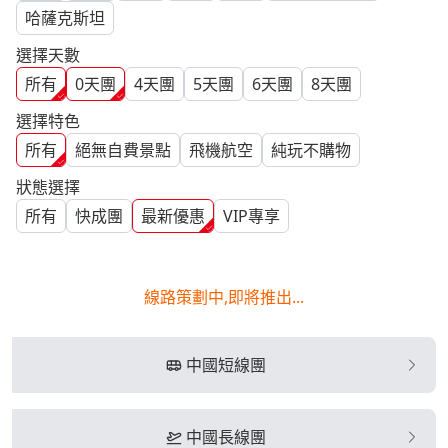
哈薩克斯坦
選擇天數
所有
0
天團
4
天團
5
天團
6
天團
8
天團
選擇特色
所有
絕無自費景點
飛機航空
純玩不購物
狀態選擇
所有
快成團
最新優惠
VIP專享
線路策劃中,即將推出...
中國短線團
中國長線團