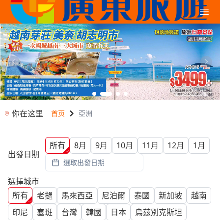
你在这里
首页
亞洲
所有
8月
9月
10月
11月
12月
1月
出發日期
選取出發日期
選擇城市
所有
老撾
馬來西亞
尼泊爾
泰國
新加坡
越南
印尼
塞班
台灣
韓國
日本
烏茲別克斯坦