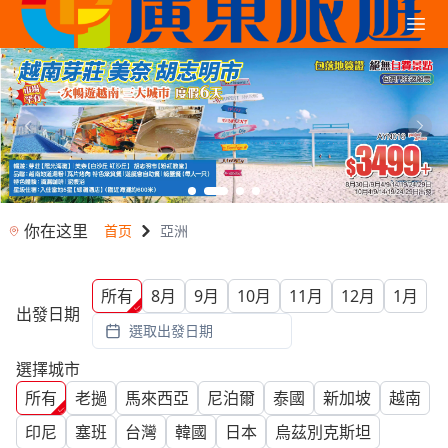
你在这里
首页
亞洲
所有
8月
9月
10月
11月
12月
1月
出發日期
選取出發日期
選擇城市
所有
老撾
馬來西亞
尼泊爾
泰國
新加坡
越南
印尼
塞班
台灣
韓國
日本
烏茲別克斯坦