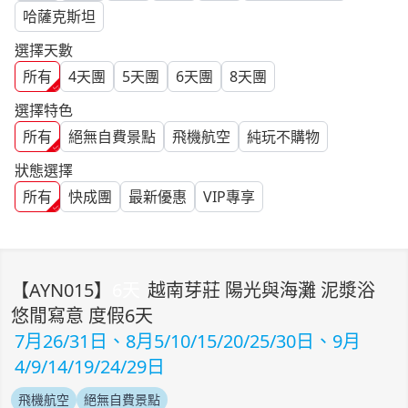
哈薩克斯坦
選擇天數
所有
4
天團
5
天團
6
天團
8
天團
選擇特色
所有
絕無自費景點
飛機航空
純玩不購物
狀態選擇
所有
快成團
最新優惠
VIP專享
【
AYN015
】
6
天
越南芽莊 陽光與海灘 泥漿浴
悠閒寫意 度假6天
7月26/31日、8月5/10/15/20/25/30日、9月
4/9/14/19/24/29日
飛機航空
絕無自費景點