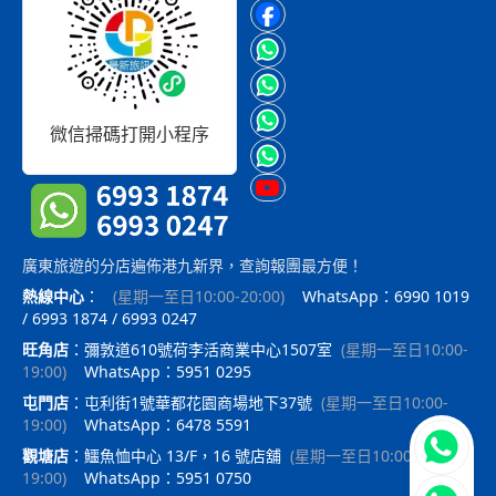
微信掃碼打開小程序
廣東旅遊的分店遍佈港九新界，查詢報團最方便！
熱線中心
：
(
星期一至日10:00-20:00
)
WhatsApp：6990 1019
/ 6993 1874 / 6993 0247
旺角店
：
彌敦道610號荷李活商業中心1507室
(
星期一至日10:00-
19:00
)
WhatsApp：5951 0295
屯門店
：
屯利街1號華都花園商場地下37號
(
星期一至日10:00-
19:00
)
WhatsApp：6478 5591
立即聯
觀塘店
：
鱷魚恤中心 13/F，16 號店舖
(
星期一至日10:00-
19:00
)
WhatsApp：5951 0750