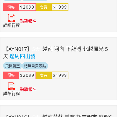
$
2099
$
1999
價格
會員
點擊報名
詳細行程
【
AYN017
】
5
天
越南 河內 下龍灣 北越風光 5
天
逢周四出發
飛機航空
絕無自費景點
$
2099
$
1999
價格
會員
點擊報名
詳細行程