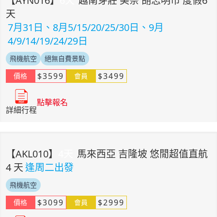
【
AYN016
】
6
天
越南芽莊 美奈 胡志明市 度假6
天
7月31日、8月5/15/20/25/30日、9月
4/9/14/19/24/29日
飛機航空
絕無自費景點
$
3599
$
3499
價格
會員
點擊報名
詳細行程
【
AKL010
】
4
天
馬來西亞 吉隆坡 悠閒超值直航
4 天
逢周二出發
飛機航空
$
3099
$
2999
價格
會員