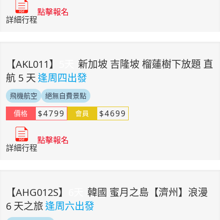
點擊報名
詳細行程
【
AKL011
】
5
天
新加坡 吉隆坡 榴蓮樹下放題 直
航 5 天
逢周四出發
飛機航空
絕無自費景點
$
4799
$
4699
價格
會員
點擊報名
詳細行程
【
AHG012S
】
6
天
韓國 蜜月之島【濟州】浪漫
6 天之旅
逢周六出發