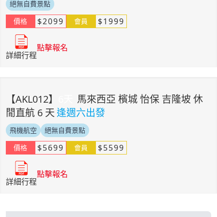
絕無自費景點
$
2099
$
1999
價格
會員
點擊報名
詳細行程
【
AKL012
】
6
天
馬來西亞 檳城 怡保 吉隆坡 休
閒直航 6 天
逢週六出發
飛機航空
絕無自費景點
$
5699
$
5599
價格
會員
點擊報名
詳細行程