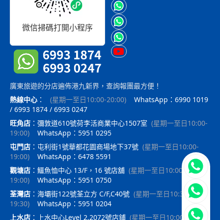
微信掃碼打開小程序
廣東旅遊的分店遍佈港九新界，查詢報團最方便！
熱線中心
：
(
星期一至日10:00-20:00
)
WhatsApp：6990 1019
/ 6993 1874 / 6993 0247
旺角店
：
彌敦道610號荷李活商業中心1507室
(
星期一至日10:00-
19:00
)
WhatsApp：5951 0295
屯門店
：
屯利街1號華都花園商場地下37號
(
星期一至日10:00-
19:00
)
WhatsApp：6478 5591
立即聯
觀塘店
：
鱷魚恤中心 13/F，16 號店舖
(
星期一至日10:00-
19:00
)
WhatsApp：5951 0750
荃灣店
：
海壩街122號荃立方 C/F,C40號
(
星期一至日10:30-
19:30
)
WhatsApp：5951 0204
上水店
：
上水中心Level 2,2072號店鋪
(
星期一至日10:00-