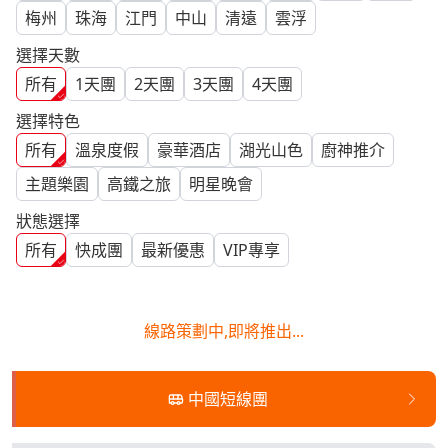
梅州
珠海
江門
中山
清遠
雲浮
選擇天數
所有
1
天團
2
天團
3
天團
4
天團
選擇特色
所有
溫泉度假
豪華酒店
湖光山色
廚神推介
主題樂園
高鐵之旅
明星晚會
狀態選擇
所有
快成團
最新優惠
VIP專享
線路策劃中,即將推出...
中國短線團