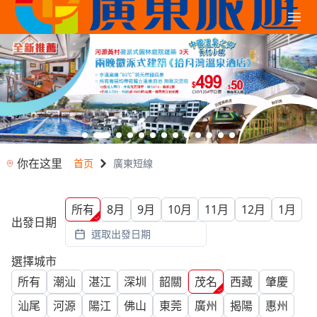
你在这里
首页
廣東短線
所有
8月
9月
10月
11月
12月
1月
出發日期
選取出發日期
選擇城市
所有
潮汕
湛江
深圳
韶關
茂名
西藏
肇慶
汕尾
河源
陽江
佛山
東莞
廣州
揭陽
惠州