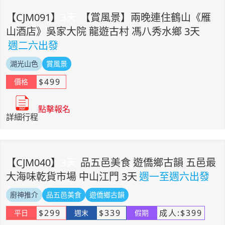
【
CJM091
】
3
天
【賞風景】兩晚連住鶴山《雁
山酒店》吳家大院 龍遊古村 馮八秀水鄉 3天
週二六出發
湖光山色
賞風景
$
499
價格
點擊報名
詳細行程
【
CJM040
】
3
天
品五邑美食 遊僑鄉古韻 五邑最
大海味乾貨市場 中山江門 3天
週一至週六出發
廚神推介
品五邑美食
遊僑鄉古韻
$
299
$
339
成人:
$
399
平日
週末
假期