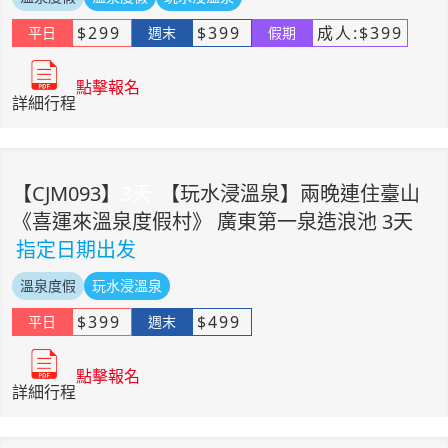
$
299
$
399
成人:
$
399
平日
週末
假期
點擊報名
詳細行程
【
CJM093
】
3
天
【玩水浸溫泉】兩晚連住臺山
《喜運來溫泉度假村》 廣東第一泉造浪池 3天
指定日期出发
溫泉度假
玩水浸溫泉
$
399
$
499
平日
週末
點擊報名
詳細行程