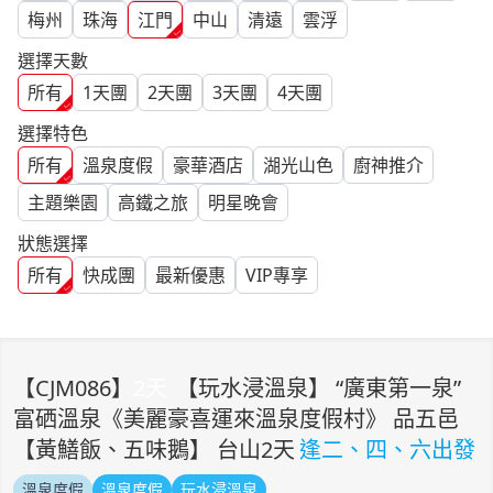
梅州
珠海
江門
中山
清遠
雲浮
選擇天數
所有
1
天團
2
天團
3
天團
4
天團
選擇特色
所有
溫泉度假
豪華酒店
湖光山色
廚神推介
主題樂園
高鐵之旅
明星晚會
狀態選擇
所有
快成團
最新優惠
VIP專享
【
CJM086
】
2
天
【玩水浸溫泉】 “廣東第一泉”
富硒溫泉《美麗豪喜運來溫泉度假村》 品五邑
【黃鱔飯、五味鵝】 台山2天
逢二、四、六出發
溫泉度假
溫泉度假
玩水浸溫泉