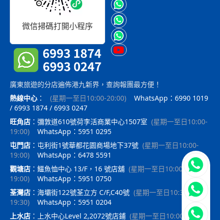
微信掃碼打開小程序
廣東旅遊的分店遍佈港九新界，查詢報團最方便！
熱線中心
：
(
星期一至日10:00-20:00
)
WhatsApp：6990 1019
/ 6993 1874 / 6993 0247
旺角店
：
彌敦道610號荷李活商業中心1507室
(
星期一至日10:00-
19:00
)
WhatsApp：5951 0295
屯門店
：
屯利街1號華都花園商場地下37號
(
星期一至日10:00-
19:00
)
WhatsApp：6478 5591
立即聯
觀塘店
：
鱷魚恤中心 13/F，16 號店舖
(
星期一至日10:00-
19:00
)
WhatsApp：5951 0750
荃灣店
：
海壩街122號荃立方 C/F,C40號
(
星期一至日10:30-
19:30
)
WhatsApp：5951 0204
上水店
：
上水中心Level 2,2072號店鋪
(
星期一至日10:00-