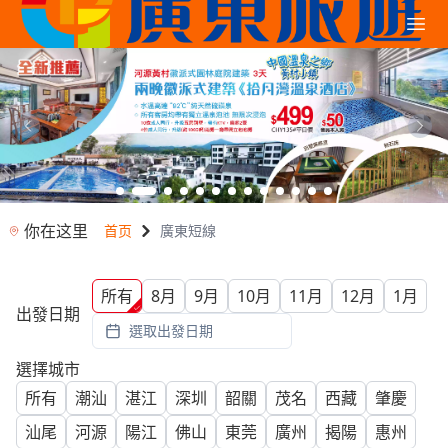
你在这里
首页
廣東短線
所有
8月
9月
10月
11月
12月
1月
出發日期
選取出發日期
選擇城市
所有
潮汕
湛江
深圳
韶關
茂名
西藏
肇慶
汕尾
河源
陽江
佛山
東莞
廣州
揭陽
惠州