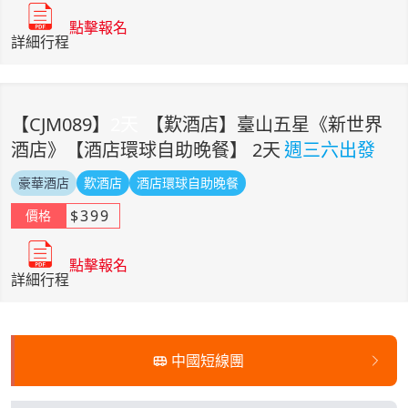
點擊報名
詳細行程
【
CJM089
】
2
天
【歎酒店】臺山五星《新世界
酒店》【酒店環球自助晚餐】 2天
週三六出發
豪華酒店
歎酒店
酒店環球自助晚餐
$
399
價格
點擊報名
詳細行程
中國短線團