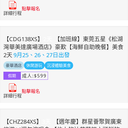
點擊報名
詳細行程
【
CDG138XS
】
2
天
【加班線】東莞五星《松湖
灣華美達廣場酒店》豪歎【海鮮自助晚餐】美食
2天
9月25、26、27日出發
豪華酒店
休閑游玩
沉浸體驗美食
成人:
$
599
假期
點擊報名
詳細行程
【
CHZ284XS
】
3
天
【週年慶】群星薈聚賀廣東