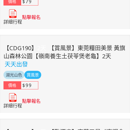
$
79
價格
點擊報名
詳細行程
【
CDG190
】
2
天
【賞風景】東莞糧田美景 黃旗
山森林公園【嶺南養生土茯苓煲老龜】2天
天天出發
湖光山色
賞風景
$
99
價格
點擊報名
詳細行程