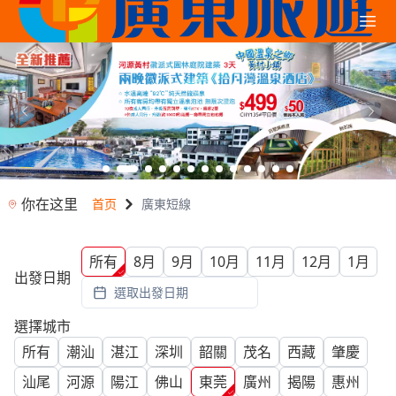
你在这里
首页
廣東短線
所有
8月
9月
10月
11月
12月
1月
出發日期
選取出發日期
選擇城市
所有
潮汕
湛江
深圳
韶關
茂名
西藏
肇慶
汕尾
河源
陽江
佛山
東莞
廣州
揭陽
惠州