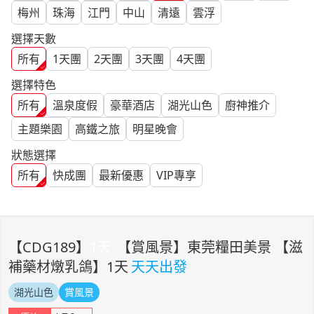
梅州
珠海
江門
中山
清遠
雲浮
選擇天數
所有
1
天團
2
天團
3
天團
4
天團
選擇特色
所有
溫泉度假
豪華酒店
湖光山色
廚神推介
主題樂園
高鐵之旅
明星晚會
狀態選擇
所有
快成團
最新優惠
VIP專享
【
CDG189
】
1
天
【賞風景】東莞糧田美景 【滋
補藥材燉乳鴿】1天
天天出發
湖光山色
賞風景