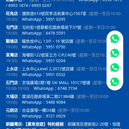
/ 6993 1874 / 6993 0247
旺角店
：
彌敦道610號荷李活商業中心1507室
(
星期一至日10:00-
19:00
)
WhatsApp：5951 0295
屯門店
：
屯利街1號華都花園商場地下37號
(
星期一至日10:00-
19:00
)
WhatsApp：6478 5591
立即聯
觀塘店
：
鱷魚恤中心 13/F，16 號店舖
(
星期一至日10:00-
19:00
)
WhatsApp：5951 0750
荃灣店
：
海壩街122號荃立方 C/F,C40號
(
星期一至日10:30-
19:30
)
WhatsApp：5951 0204
上水店
：
上水中心Level 2,2072號店鋪
(
星期一至日10:00-
19:00
)
WhatsApp：5951 0532
石門店
：
京瑞廣場2期1楼 OK MALL 101C7號铺
(
星期一至日
10:00-19:00
)
WhatsApp：6748 7734
大埔店
：
寶湖花園商場第二期213B4鋪
(
星期一至日10:00-
19:00
)
WhatsApp：5488 9084
元朗店
：
合益廣場一樓D3鋪
(
星期一至日10:00-
19:00
)
WhatsApp：9721 0929
銅鑼灣店-【廣東旅遊】特約經銷
：
銅鑼灣百德新街2-20號，恒隆