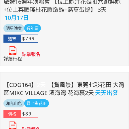
旅遊16週年演唱會 【位上鮑汁花菇扣六頭鮮鮑
+位上菜膽瑤柱花膠燉雞+燕窩蛋撻】 3天
10月17日
明星晚會
週年慶
$
799
週末
點擊報名
詳細行程
【
CDG164
】
2
天
【賞風景】東莞七彩花田 大灣
區MIXC VILLAGE 濱海灣·花海裏2天
天天出發
湖光山色
賞七彩花田
$
89
價格