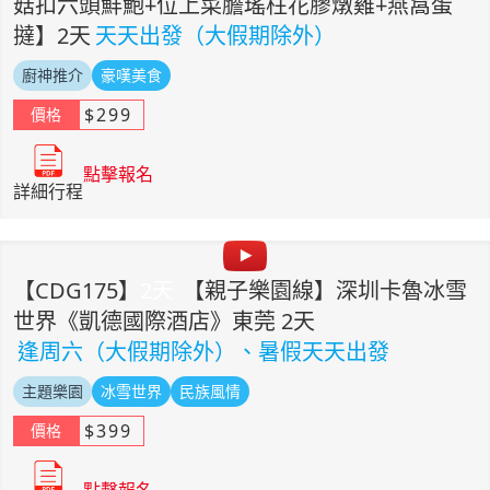
菇扣六頭鮮鮑+位上菜膽瑤柱花膠燉雞+燕窩蛋
撻】2天
天天出發（大假期除外）
廚神推介
豪嘆美食
$
299
價格
點擊報名
詳細行程
【
CDG175
】
2
天
【親子樂園線】深圳卡魯冰雪
世界《凱德國際酒店》東莞 2天
逢周六（大假期除外）、暑假天天出發
主題樂園
冰雪世界
民族風情
$
399
價格