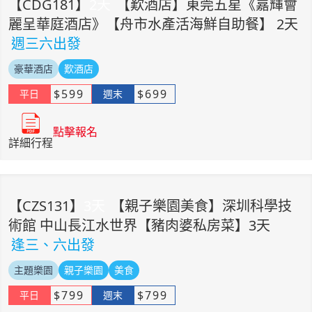
【
CDG181
】
2
天
【歎酒店】東莞五星《嘉輝會
麗呈華庭酒店》【舟市水產活海鮮自助餐】 2天
週三六出發
豪華酒店
歎酒店
$
599
$
699
平日
週末
點擊報名
詳細行程
【
CZS131
】
3
天
【親子樂園美食】深圳科學技
術館 中山長江水世界【豬肉婆私房菜】3天
逢三、六出發
主題樂園
親子樂園
美食
$
799
$
799
平日
週末