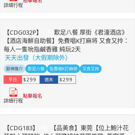
點擊報名
詳細行程
【
CDG032P
】
2
天
歎足八餐 厚街《君濠酒店》
【酒店海鮮自助餐】免費唱K打麻将 又食又拎：
每人一隻吮指鹹香雞 純玩2天
天天出發（大假期除外）
廚神推介
歎足八餐
免費唱K打麻将
又食又拎
$
299
$
299
平日
週末
點擊報名
詳細行程
【
CDG183
】
2
天
【品美食】東莞【位上鮑汁花