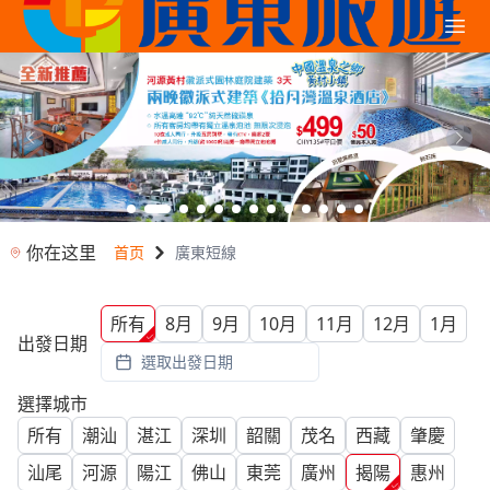
你在这里
首页
廣東短線
所有
8月
9月
10月
11月
12月
1月
出發日期
選取出發日期
選擇城市
所有
潮汕
湛江
深圳
韶關
茂名
西藏
肇慶
汕尾
河源
陽江
佛山
東莞
廣州
揭陽
惠州