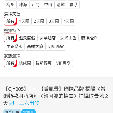
梅州
珠海
江門
中山
清遠
雲浮
選擇天數
所有
1
天團
2
天團
3
天團
4
天團
選擇特色
所有
溫泉度假
豪華酒店
湖光山色
廚神推介
主題樂園
高鐵之旅
明星晚會
狀態選擇
所有
快成團
最新優惠
VIP專享
【
CJY005
】
2
天
【賞風景】國際品牌 揭陽《希
爾頓歡朋酒店》《給阿嬤的情書》拍攝取景地 2
天
週一三六出發
湖光山色
賞風景