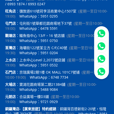
/ 6993 1874 / 6993 0247
旺角店
：
彌敦道610號荷李活商業中心1507室
(
星期一至日10:00-
19:00
)
WhatsApp：5951 0295
屯門店
：
屯利街1號華都花園商場地下37號
(
星期一至日10:00-
19:00
)
WhatsApp：6478 5591
立即聯
觀塘店
：
鱷魚恤中心 13/F，16 號店舖
(
星期一至日10:00-
19:00
)
WhatsApp：5951 0750
荃灣店
：
海壩街122號荃立方 C/F,C40號
(
星期一至日10:30-
19:30
)
WhatsApp：5951 0204
上水店
：
上水中心Level 2,2072號店鋪
(
星期一至日10:00-
19:00
)
WhatsApp：5951 0532
石門店
：
京瑞廣場2期1楼 OK MALL 101C7號铺
(
星期一至日
10:00-19:00
)
WhatsApp：6748 7734
大埔店
：
寶湖花園商場第二期213B4鋪
(
星期一至日10:00-
19:00
)
WhatsApp：5488 9084
元朗店
：
合益廣場一樓D3鋪
(
星期一至日10:00-
19:00
)
WhatsApp：9721 0929
銅鑼灣店-【廣東旅遊】特約經銷
：
銅鑼灣百德新街2-20號，恒隆
中心 7樓 707A室
(
星期一至日 10:00-18:00
)
WhatsApp：5951