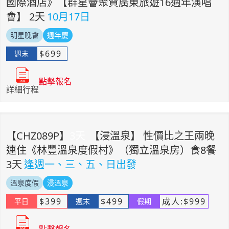
國際酒店》【群星薈聚賀廣東旅遊16週年演唱
會】 2天
10月17日
明星晚會
週年慶
$
699
週末
點擊報名
詳細行程
【
CHZ089P
】
3
天
【浸溫泉】 性價比之王兩晚
連住《林豐溫泉度假村》（獨立溫泉房）食8餐
3天
逢週一、三、五、日出發
溫泉度假
浸溫泉
$
399
$
499
成人:
$
999
平日
週末
假期