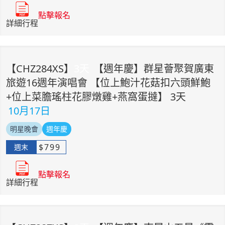
點擊報名
詳細行程
【
CHZ284XS
】
3
天
【週年慶】群星薈聚賀廣東
旅遊16週年演唱會 【位上鮑汁花菇扣六頭鮮鮑
+位上菜膽瑤柱花膠燉雞+燕窩蛋撻】 3天
10月17日
明星晚會
週年慶
$
799
週末
點擊報名
詳細行程