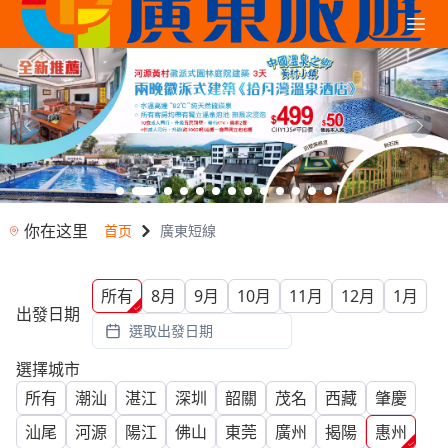
你在这里
首页
廣東短線
所有
8月
9月
10月
11月
12月
1月
出發日期
選取出發日期
選擇城市
所有
潮汕
湛江
深圳
韶關
茂名
西藏
肇慶
汕尾
河源
陽江
佛山
東莞
廣州
揭陽
惠州