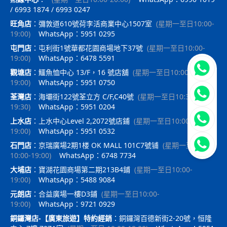
/ 6993 1874 / 6993 0247
旺角店
：
彌敦道610號荷李活商業中心1507室
(
星期一至日10:00-
19:00
)
WhatsApp：5951 0295
屯門店
：
屯利街1號華都花園商場地下37號
(
星期一至日10:00-
19:00
)
WhatsApp：6478 5591
立即聯
觀塘店
：
鱷魚恤中心 13/F，16 號店舖
(
星期一至日10:00-
19:00
)
WhatsApp：5951 0750
荃灣店
：
海壩街122號荃立方 C/F,C40號
(
星期一至日10:30-
19:30
)
WhatsApp：5951 0204
上水店
：
上水中心Level 2,2072號店鋪
(
星期一至日10:00-
19:00
)
WhatsApp：5951 0532
石門店
：
京瑞廣場2期1楼 OK MALL 101C7號铺
(
星期一至日
10:00-19:00
)
WhatsApp：6748 7734
大埔店
：
寶湖花園商場第二期213B4鋪
(
星期一至日10:00-
19:00
)
WhatsApp：5488 9084
元朗店
：
合益廣場一樓D3鋪
(
星期一至日10:00-
19:00
)
WhatsApp：9721 0929
銅鑼灣店-【廣東旅遊】特約經銷
：
銅鑼灣百德新街2-20號，恒隆