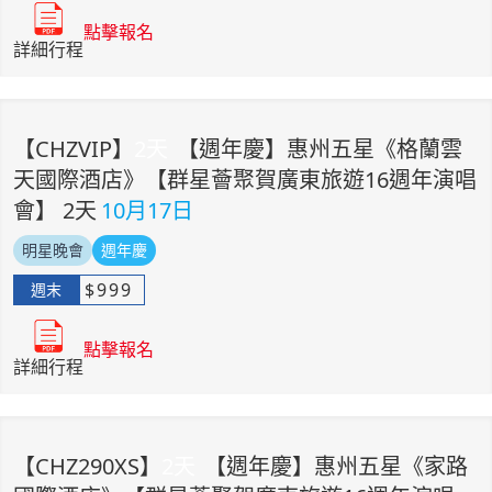
點擊報名
詳細行程
【
CHZVIP
】
2
天
【週年慶】惠州五星《格蘭雲
天國際酒店》【群星薈聚賀廣東旅遊16週年演唱
會】 2天
10月17日
明星晚會
週年慶
$
999
週末
點擊報名
詳細行程
【
CHZ290XS
】
2
天
【週年慶】惠州五星《家路