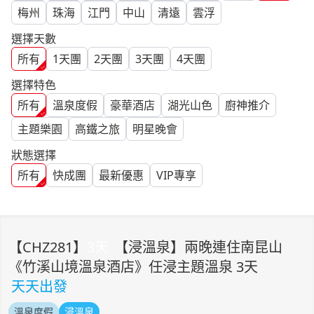
梅州
珠海
江門
中山
清遠
雲浮
選擇天數
所有
1
天團
2
天團
3
天團
4
天團
選擇特色
所有
溫泉度假
豪華酒店
湖光山色
廚神推介
主題樂園
高鐵之旅
明星晚會
狀態選擇
所有
快成團
最新優惠
VIP專享
【
CHZ281
】
3
天
【浸溫泉】兩晚連住南昆山
《竹溪山境溫泉酒店》任浸主題溫泉 3天
天天出發
溫泉度假
浸溫泉