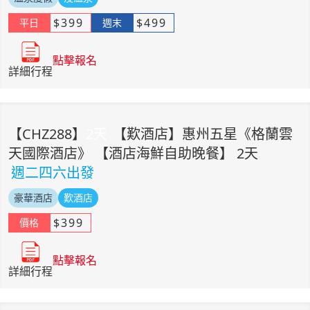
$
399
$
499
平日
週末
點擊報名
詳細行程
【
CHZ288
】
2
天
【歎酒店】惠州五星《格蘭雲
天國際酒店》 【酒店海鮮自助晚餐】 2天
週二四六出發
豪華酒店
歎酒店
$
399
價格
點擊報名
詳細行程