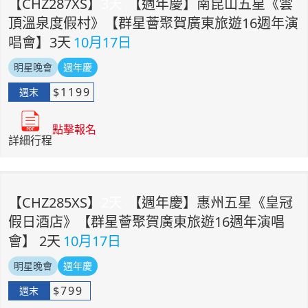
【
CHZ287XS
】
3
天
【週年慶】南昆山五星《雲
頂溫泉度假村》【群星薈聚賀廣東旅遊16週年演
唱會】3天
10月17日
明星晚會
週年慶
$
1199
週末
點擊報名
詳細行程
【
CHZ285XS
】
2
天
【週年慶】惠州五星《皇冠
假日酒店》【群星薈聚賀廣東旅遊16週年演唱
會】 2天
10月17日
明星晚會
週年慶
$
799
週末