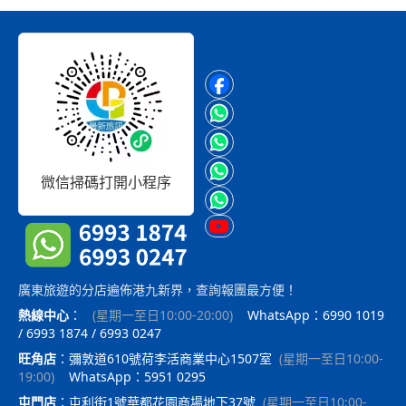
微信掃碼打開小程序
廣東旅遊的分店遍佈港九新界，查詢報團最方便！
熱線中心
：
(
星期一至日10:00-20:00
)
WhatsApp：6990 1019
/ 6993 1874 / 6993 0247
旺角店
：
彌敦道610號荷李活商業中心1507室
(
星期一至日10:00-
19:00
)
WhatsApp：5951 0295
屯門店
：
屯利街1號華都花園商場地下37號
(
星期一至日10:00-