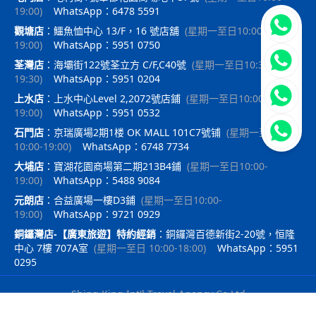
19:00
)
WhatsApp：6478 5591
立即聯
觀塘店
：
鱷魚恤中心 13/F，16 號店舖
(
星期一至日10:00-
19:00
)
WhatsApp：5951 0750
荃灣店
：
海壩街122號荃立方 C/F,C40號
(
星期一至日10:30-
19:30
)
WhatsApp：5951 0204
上水店
：
上水中心Level 2,2072號店鋪
(
星期一至日10:00-
19:00
)
WhatsApp：5951 0532
石門店
：
京瑞廣場2期1楼 OK MALL 101C7號铺
(
星期一至日
10:00-19:00
)
WhatsApp：6748 7734
大埔店
：
寶湖花園商場第二期213B4鋪
(
星期一至日10:00-
19:00
)
WhatsApp：5488 9084
元朗店
：
合益廣場一樓D3鋪
(
星期一至日10:00-
19:00
)
WhatsApp：9721 0929
銅鑼灣店-【廣東旅遊】特約經銷
：
銅鑼灣百德新街2-20號，恒隆
中心 7樓 707A室
(
星期一至日 10:00-18:00
)
WhatsApp：5951
0295
Shing King Int'l Travel Agency Co Ltd
｜
travelx.pro提供技術支持