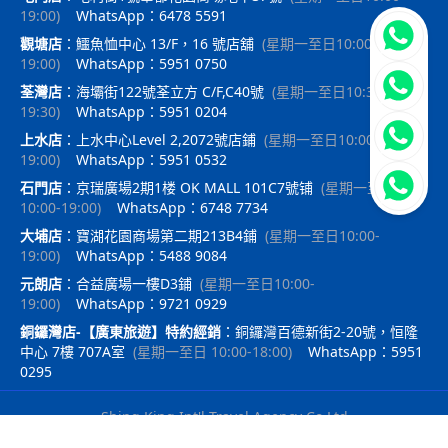
19:00
)
WhatsApp：6478 5591
立即聯
觀塘店
：
鱷魚恤中心 13/F，16 號店舖
(
星期一至日10:00-
19:00
)
WhatsApp：5951 0750
荃灣店
：
海壩街122號荃立方 C/F,C40號
(
星期一至日10:30-
19:30
)
WhatsApp：5951 0204
上水店
：
上水中心Level 2,2072號店鋪
(
星期一至日10:00-
19:00
)
WhatsApp：5951 0532
石門店
：
京瑞廣場2期1楼 OK MALL 101C7號铺
(
星期一至日
10:00-19:00
)
WhatsApp：6748 7734
大埔店
：
寶湖花園商場第二期213B4鋪
(
星期一至日10:00-
19:00
)
WhatsApp：5488 9084
元朗店
：
合益廣場一樓D3鋪
(
星期一至日10:00-
19:00
)
WhatsApp：9721 0929
銅鑼灣店-【廣東旅遊】特約經銷
：
銅鑼灣百德新街2-20號，恒隆
中心 7樓 707A室
(
星期一至日 10:00-18:00
)
WhatsApp：5951
0295
Shing King Int'l Travel Agency Co Ltd
｜
travelx.pro提供技術支持