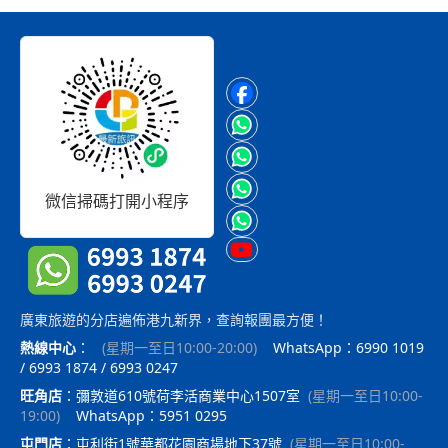
微信掃碼打開小程序
廣東旅遊的分店遍佈港九新界，查詢報團最方便！
熱線中心
：
(
星期一至日10:00-20:00
)
WhatsApp：6990 1019
/ 6993 1874 / 6993 0247
旺角店
：
彌敦道610號荷李活商業中心1507室
(
星期一至日10:00-
19:00
)
WhatsApp：5951 0295
屯門店
：
屯利街1號華都花園商場地下37號
(
星期一至日10:00-