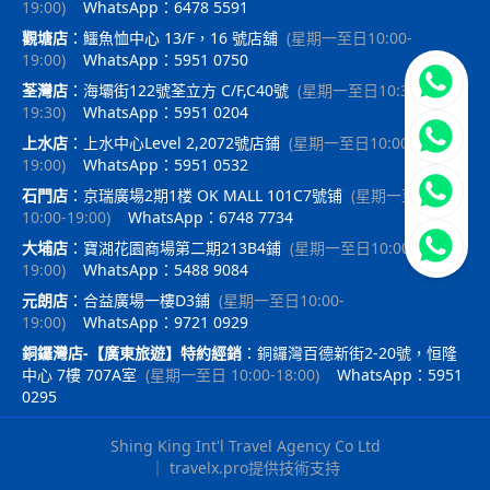
19:00
)
WhatsApp：6478 5591
觀塘店
：
鱷魚恤中心 13/F，16 號店舖
(
星期一至日10:00-
19:00
)
WhatsApp：5951 0750
立即聯
荃灣店
：
海壩街122號荃立方 C/F,C40號
(
星期一至日10:30-
19:30
)
WhatsApp：5951 0204
上水店
：
上水中心Level 2,2072號店鋪
(
星期一至日10:00-
19:00
)
WhatsApp：5951 0532
石門店
：
京瑞廣場2期1楼 OK MALL 101C7號铺
(
星期一至日
10:00-19:00
)
WhatsApp：6748 7734
大埔店
：
寶湖花園商場第二期213B4鋪
(
星期一至日10:00-
19:00
)
WhatsApp：5488 9084
元朗店
：
合益廣場一樓D3鋪
(
星期一至日10:00-
19:00
)
WhatsApp：9721 0929
銅鑼灣店-【廣東旅遊】特約經銷
：
銅鑼灣百德新街2-20號，恒隆
中心 7樓 707A室
(
星期一至日 10:00-18:00
)
WhatsApp：5951
0295
Shing King Int'l Travel Agency Co Ltd
｜
travelx.pro提供技術支持