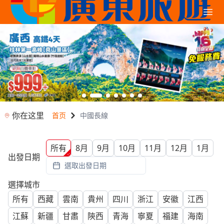
你在这里
首页
中國長線
所有
8月
9月
10月
11月
12月
1月
出發日期
選取出發日期
選擇城市
所有
西藏
雲南
貴州
四川
浙江
安徽
江西
江蘇
新疆
甘肅
陝西
青海
寧夏
福建
海南