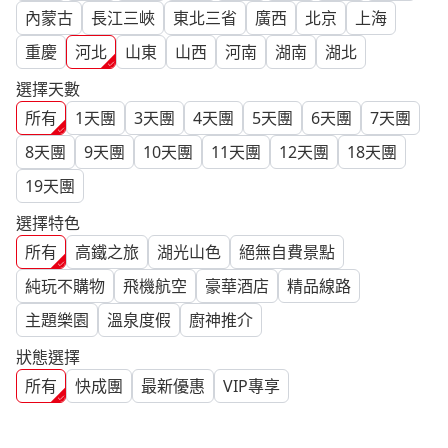
內蒙古
長江三峽
東北三省
廣西
北京
上海
重慶
河北
山東
山西
河南
湖南
湖北
選擇天數
所有
1
天團
3
天團
4
天團
5
天團
6
天團
7
天團
8
天團
9
天團
10
天團
11
天團
12
天團
18
天團
19
天團
選擇特色
所有
高鐵之旅
湖光山色
絕無自費景點
純玩不購物
飛機航空
豪華酒店
精品線路
主題樂園
溫泉度假
廚神推介
狀態選擇
所有
快成團
最新優惠
VIP專享