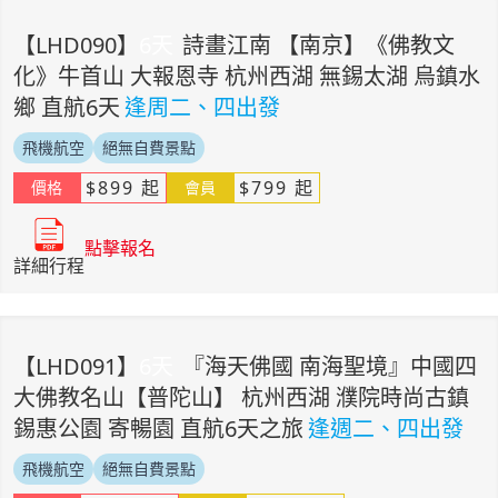
【
LHD090
】
6
天
詩畫江南 【南京】《佛教文
化》牛首山 大報恩寺 杭州西湖 無錫太湖 烏鎮水
鄉 直航6天
逢周二、四出發
飛機航空
絕無自費景點
$
899
起
$
799
起
價格
會員
點擊報名
詳細行程
【
LHD091
】
6
天
『海天佛國 南海聖境』中國四
大佛教名山【普陀山】 杭州西湖 濮院時尚古鎮
錫惠公園 寄暢園 直航6天之旅
逢週二、四出發
飛機航空
絕無自費景點