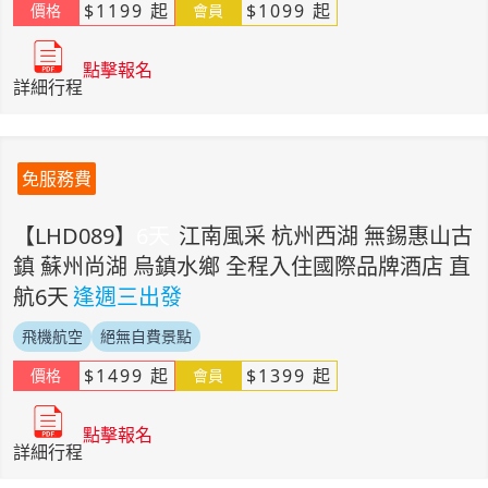
$
1199
起
$
1099
起
價格
會員
點擊報名
詳細行程
免服務費
【
LHD089
】
6
天
江南風采 杭州西湖 無錫惠山古
鎮 蘇州尚湖 烏鎮水鄉 全程入住國際品牌酒店 直
航6天
逢週三出發
飛機航空
絕無自費景點
$
1499
起
$
1399
起
價格
會員
點擊報名
詳細行程