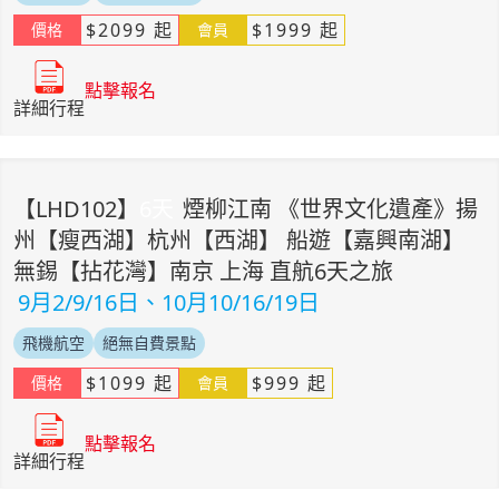
$
2099
起
$
1999
起
價格
會員
點擊報名
詳細行程
【
LHD102
】
6
天
煙柳江南 《世界文化遺產》揚
州【瘦西湖】杭州【西湖】 船遊【嘉興南湖】
無錫【拈花灣】南京 上海 直航6天之旅
9月2/9/16日、10月10/16/19日
飛機航空
絕無自費景點
$
1099
起
$
999
起
價格
會員
點擊報名
詳細行程