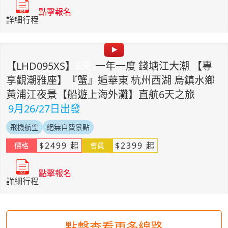
點擊報名
詳細行程
【
LHD095XS
】
6
天
一年一度 錢塘江大潮 【專
享觀潮雅座】『蟹』逅華東 杭州西湖 烏鎮水鄉
黃浦江夜景【船遊上海外灘】直航6天之旅
9月26/27日出發
飛機航空
絕無自費景點
$
2499
起
$
2399
起
價格
會員
點擊報名
詳細行程
點擊查看更多線路