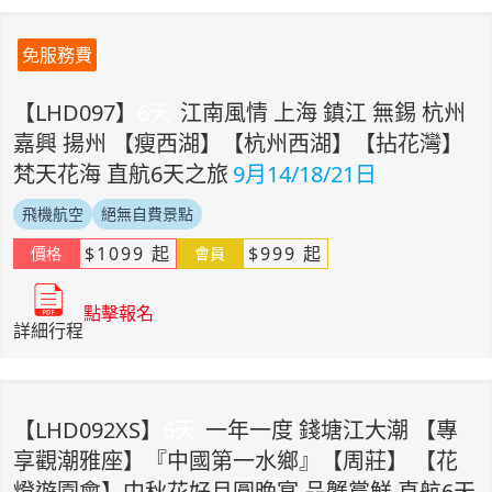
免服務費
【
LHD097
】
6
天
江南風情 上海 鎮江 無錫 杭州
嘉興 揚州 【瘦西湖】【杭州西湖】【拈花灣】
梵天花海 直航6天之旅
9月14/18/21日
飛機航空
絕無自費景點
$
1099
起
$
999
起
價格
會員
點擊報名
詳細行程
【
LHD092XS
】
6
天
一年一度 錢塘江大潮 【專
享觀潮雅座】『中國第一水鄉』【周莊】 【花
燈遊園會】中秋花好月圓晚宴 品蟹嘗鮮 直航6天