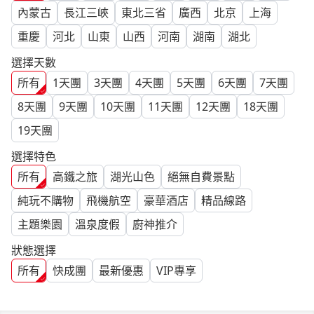
內蒙古
長江三峽
東北三省
廣西
北京
上海
重慶
河北
山東
山西
河南
湖南
湖北
選擇天數
所有
1
天團
3
天團
4
天團
5
天團
6
天團
7
天團
8
天團
9
天團
10
天團
11
天團
12
天團
18
天團
19
天團
選擇特色
所有
高鐵之旅
湖光山色
絕無自費景點
純玩不購物
飛機航空
豪華酒店
精品線路
主題樂園
溫泉度假
廚神推介
狀態選擇
所有
快成團
最新優惠
VIP專享