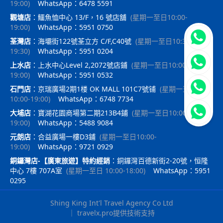
19:00
)
WhatsApp：6478 5591
觀塘店
：
鱷魚恤中心 13/F，16 號店舖
(
星期一至日10:00-
19:00
)
WhatsApp：5951 0750
立即聯
荃灣店
：
海壩街122號荃立方 C/F,C40號
(
星期一至日10:30-
19:30
)
WhatsApp：5951 0204
上水店
：
上水中心Level 2,2072號店鋪
(
星期一至日10:00-
19:00
)
WhatsApp：5951 0532
石門店
：
京瑞廣場2期1楼 OK MALL 101C7號铺
(
星期一至日
10:00-19:00
)
WhatsApp：6748 7734
大埔店
：
寶湖花園商場第二期213B4鋪
(
星期一至日10:00-
19:00
)
WhatsApp：5488 9084
元朗店
：
合益廣場一樓D3鋪
(
星期一至日10:00-
19:00
)
WhatsApp：9721 0929
銅鑼灣店-【廣東旅遊】特約經銷
：
銅鑼灣百德新街2-20號，恒隆
中心 7樓 707A室
(
星期一至日 10:00-18:00
)
WhatsApp：5951
0295
Shing King Int'l Travel Agency Co Ltd
｜
travelx.pro提供技術支持