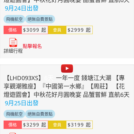
9月24日出發
飛機航空
絕無自費景點
$
3099
起
$
2999
起
價格
會員
點擊報名
詳細行程
【
LHD093XS
】
6
天
一年一度 錢塘江大潮 【專
享觀潮雅座】『中國第一水鄉』【周莊】 【花
燈遊園會】中秋花好月圓晚宴 品蟹嘗鮮 直航6天
9月25日出發
飛機航空
絕無自費景點
$
3299
起
$
3199
起
價格
會員