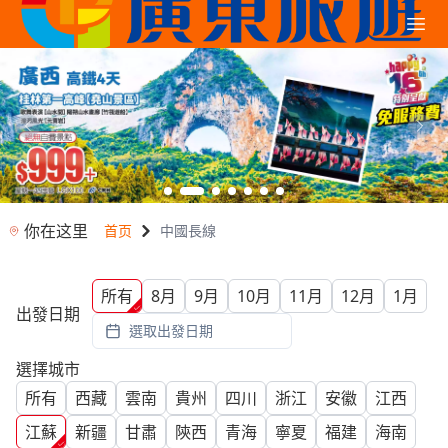
你在这里
首页
中國長線
所有
8月
9月
10月
11月
12月
1月
出發日期
選取出發日期
選擇城市
所有
西藏
雲南
貴州
四川
浙江
安徽
江西
江蘇
新疆
甘肅
陝西
青海
寧夏
福建
海南