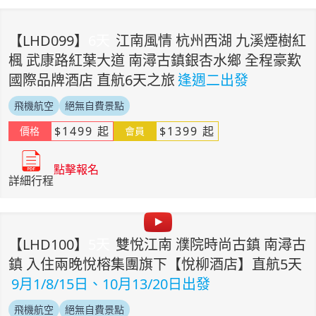
【
LHD099
】
6
天
江南風情 杭州西湖 九溪煙樹紅
楓 武康路紅葉大道 南潯古鎮銀杏水鄉 全程豪歎
國際品牌酒店 直航6天之旅
逢週二出發
飛機航空
絕無自費景點
$
1499
起
$
1399
起
價格
會員
點擊報名
詳細行程
【
LHD100
】
5
天
雙悅江南 濮院時尚古鎮 南潯古
鎮 入住兩晚悅榕集團旗下【悅柳酒店】直航5天
9月1/8/15日、10月13/20日出發
飛機航空
絕無自費景點