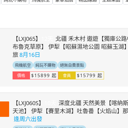
【
LXJ065
】
12
天
北疆 禾木村 遨遊【獨庫公
布魯克草原】 伊犁【昭蘇濕地公園 昭蘇玉湖
旅
8月16日
飛機航空
純玩不購物
絕無自費景點
$
15899
起
$
15799
起
價格
會員
【
LXJ060S
】
10
天
深度北疆 天然美景【喀納斯
天池】 伊犁【賽里木湖】吐魯番【火焰山】那
逢周六出發