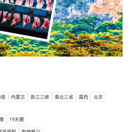
海南
內蒙古
長江三峽
東北三省
廣西
北京
團
19
天團
溫泉度假
廚神推介