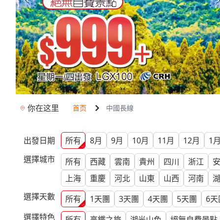
你在这里
首页
中國長線
出發日期
所有
8月
9月
10月
11月
12月
1
選擇城市
所有
西藏
雲南
貴州
四川
浙江
上海
重慶
河北
山東
山西
河南
選擇天數
所有
1
天團
3
天團
4
天團
5
天團
6
天
選擇特色
所有
高鐵之旅
湖光山色
絕無自費景點