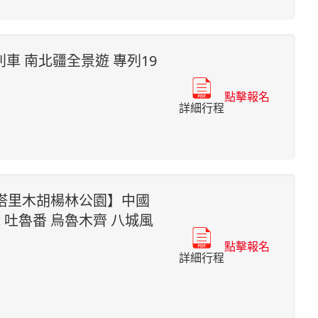
車 南北疆全景遊 專列19
點擊報名
詳細行程
塔里木胡楊林公園】中國
 吐魯番 烏魯木齊 八城風
點擊報名
詳細行程