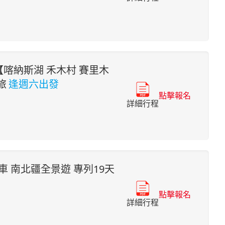
【喀納斯湖 禾木村 賽里木
旅
逢週六出發
點擊報名
詳細行程
車 南北疆全景遊 專列19天
點擊報名
詳細行程