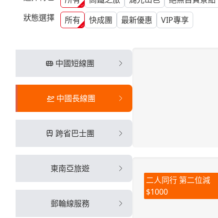
狀態選擇
所有
快成團
最新優惠
VIP專享
中國短線團
中國長線團
跨省巴士團
東南亞旅遊
二人同行 第二位減
$1000
郵輪線服務