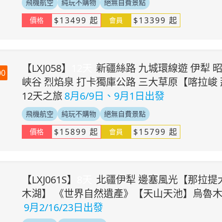
飛機航空
純玩不購物
絕無自費景點
$
13499
起
$
13399
起
價格
會員
【
LXJ058
】
12
天
新疆絲路 九城環線遊 伊犁 
0
峽谷 烈焰泉 打卡獨庫公路 三大草原【喀拉峻
12天之旅
8月6/9日、9月1日出發
飛機航空
純玩不購物
絕無自費景點
$
15899
起
$
15799
起
價格
會員
【
LXJ061S
】
8
天
北疆伊犁 邊塞風光【那拉提
木湖】 《世界自然遺產》【天山天池】烏魯木
9月2/16/23日出發