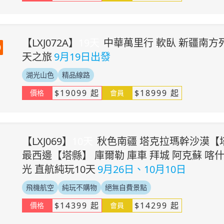
【
LXJ072A
】
19
天
中華萬里行 軟臥 新疆南方列
0
天之旅
9月19日出發
湖光山色
精品線路
$
19099
起
$
18999
起
價格
會員
【
LXJ069
】
10
天
秋色南疆 塔克拉瑪幹沙漠【
最西邊【塔縣】 庫爾勒 庫車 拜城 阿克蘇 喀什
光 直航純玩10天
9月26日、10月10日
飛機航空
純玩不購物
絕無自費景點
$
14399
起
$
14299
起
價格
會員