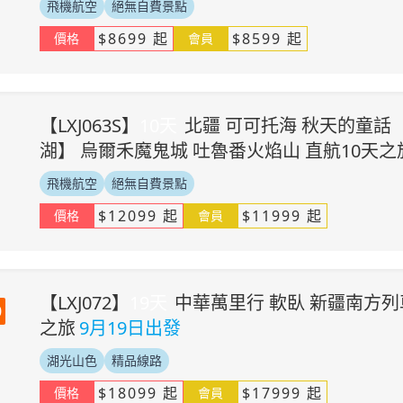
飛機航空
絕無自費景點
$
8699
起
$
8599
起
價格
會員
【
LXJ063S
】
10
天
北疆 可可托海 秋天的童話
湖】 烏爾禾魔鬼城 吐魯番火焰山 直航10天之
飛機航空
絕無自費景點
$
12099
起
$
11999
起
價格
會員
【
LXJ072
】
19
天
中華萬里行 軟臥 新疆南方列
0
之旅
9月19日出發
湖光山色
精品線路
$
18099
起
$
17999
起
價格
會員