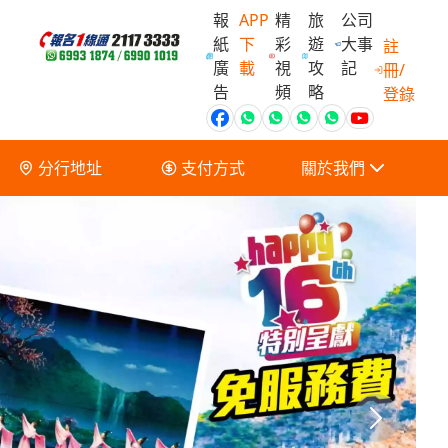
報
APP
精
旅
公司
紙
下
彩
遊
大事
註
廣
載
視
攻
記
冊/
會員獨家優
告
頻
略
登錄
分行地址
支付方式
關於我們
關於我們
服務條款及細則