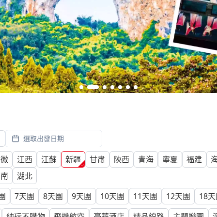
月
選取出發日期
安徽
江西
江蘇
新疆
甘肅
陝西
青海
寧夏
福建
湖南
湖北
團
7
天團
8
天團
9
天團
10
天團
11
天團
12
天團
18
天
純玩不購物
飛機航空
豪華酒店
精品線路
主題樂園