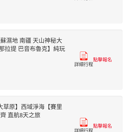
昭蘇濕地 南疆 天山神秘大
 那拉提 巴音布魯克】純玩
點擊報名
詳細行程
大草原】西域淨海【賽里
齊 直航8天之旅
點擊報名
詳細行程