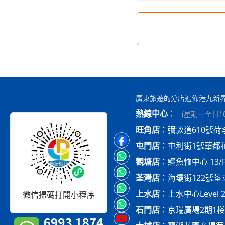
廣東旅遊的分店遍佈港九新
熱線中心
：
(
星期一至日10:
旺角店
：
彌敦道610號荷
屯門店
：
屯利街1號華都
觀塘店
：
鱷魚恤中心 13/
荃灣店
：
海壩街122號荃立方
上水店
：
上水中心Level 
微信掃碼打開小程序
石門店
：
京瑞廣場2期1楼 O