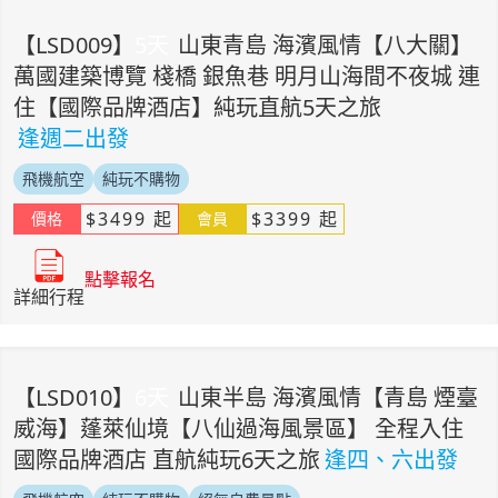
【
LSD009
】
5
天
山東青島 海濱風情【八大關】
萬國建築博覽 棧橋 銀魚巷 明月山海間不夜城 連
住【國際品牌酒店】純玩直航5天之旅
逢週二出發
飛機航空
純玩不購物
$
3499
起
$
3399
起
價格
會員
點擊報名
詳細行程
【
LSD010
】
6
天
山東半島 海濱風情【青島 煙臺
威海】蓬萊仙境【八仙過海風景區】 全程入住
國際品牌酒店 直航純玩6天之旅
逢四、六出發