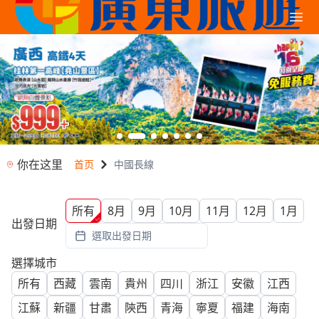
你在这里
首页
中國長線
所有
8月
9月
10月
11月
12月
1月
出發日期
選取出發日期
選擇城市
所有
西藏
雲南
貴州
四川
浙江
安徽
江西
江蘇
新疆
甘肅
陝西
青海
寧夏
福建
海南