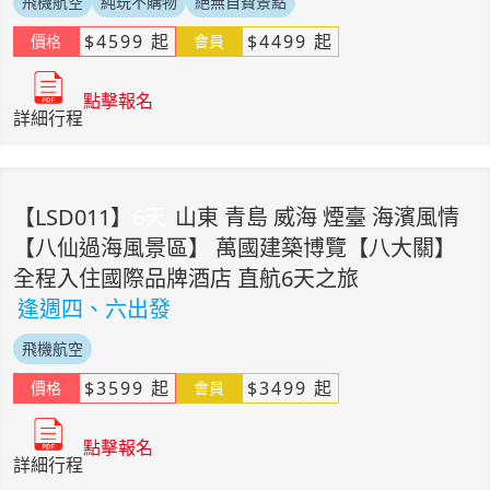
飛機航空
純玩不購物
絕無自費景點
$
4599
起
$
4499
起
價格
會員
點擊報名
詳細行程
【
LSD011
】
6
天
山東 青島 威海 煙臺 海濱風情
【八仙過海風景區】 萬國建築博覽【八大關】
全程入住國際品牌酒店 直航6天之旅
逢週四、六出發
飛機航空
$
3599
起
$
3499
起
價格
會員
點擊報名
詳細行程