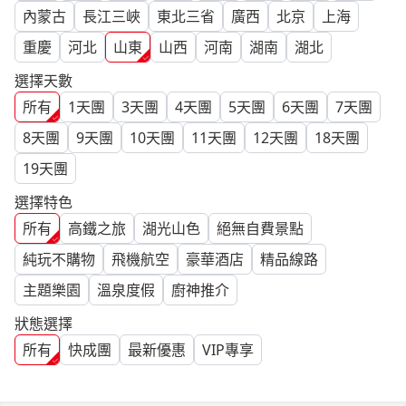
內蒙古
長江三峽
東北三省
廣西
北京
上海
重慶
河北
山東
山西
河南
湖南
湖北
選擇天數
所有
1
天團
3
天團
4
天團
5
天團
6
天團
7
天團
8
天團
9
天團
10
天團
11
天團
12
天團
18
天團
19
天團
選擇特色
所有
高鐵之旅
湖光山色
絕無自費景點
純玩不購物
飛機航空
豪華酒店
精品線路
主題樂園
溫泉度假
廚神推介
狀態選擇
所有
快成團
最新優惠
VIP專享