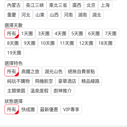
內蒙古
長江三峽
東北三省
廣西
北京
上海
重慶
河北
山東
山西
河南
湖南
湖北
選擇天數
所有
1
天團
3
天團
4
天團
5
天團
6
天團
7
天團
8
天團
9
天團
10
天團
11
天團
12
天團
18
天團
19
天團
選擇特色
所有
高鐵之旅
湖光山色
絕無自費景點
純玩不購物
飛機航空
豪華酒店
精品線路
主題樂園
溫泉度假
廚神推介
狀態選擇
所有
快成團
最新優惠
VIP專享