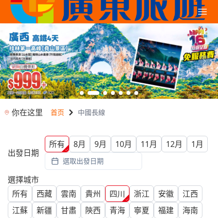
你在这里
首页
中國長線
所有
8月
9月
10月
11月
12月
1月
出發日期
選取出發日期
選擇城市
所有
西藏
雲南
貴州
四川
浙江
安徽
江西
江蘇
新疆
甘肅
陝西
青海
寧夏
福建
海南