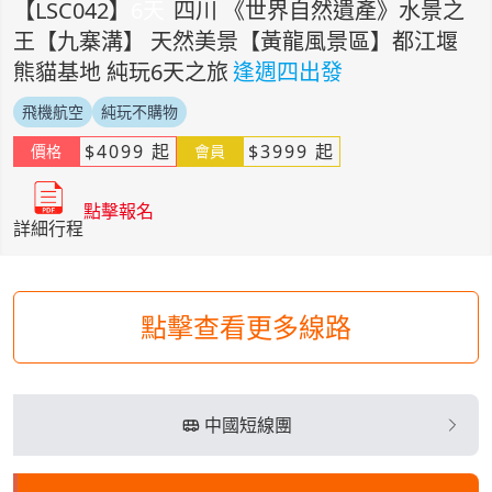
【
LSC042
】
6
天
四川 《世界自然遺產》水景之
王【九寨溝】 天然美景【黃龍風景區】都江堰
熊貓基地 純玩6天之旅
逢週四出發
飛機航空
純玩不購物
$
4099
起
$
3999
起
價格
會員
點擊報名
詳細行程
點擊查看更多線路
中國短線團