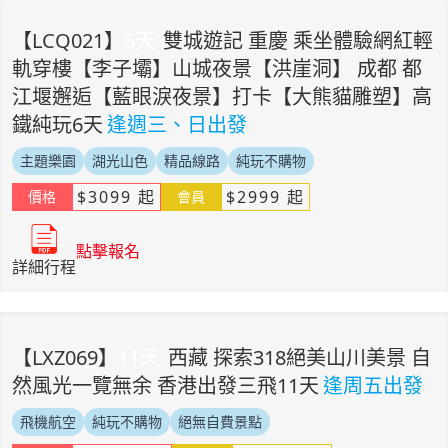
【
LCQ021
】
6
天
雙城遊記 重慶 乘坐體驗網紅輕
軌穿樓【李子壩】山城夜景【洪崖洞】 成都 都
江堰邂逅【藍眼淚夜景】打卡【大熊貓雕塑】高
鐵純玩6天
逢週三、日出發
主題樂園
湖光山色
精品線路
純玩不購物
$
3099
起
$
2999
起
價格
會員
點擊報名
詳細行程
【
LXZ069
】
11
天
西藏 探索318絕美山川美景 自
然風光一覽無余 香港出發三飛11天
逢周五出發
飛機航空
純玩不購物
絕無自費景點