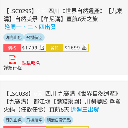
【
LSC029S
】
6
天
四川《世界自然遺產》【九寨
溝】自然美景【牟尼溝】直航6天之旅
逢周一、二、四出發
湖光山色
飛機航空
$
1799
起
$
1699
起
價格
會員
點擊報名
詳細行程
【
LSC038
】
6
天
四川 九寨溝《世界自然遺產》
【九寨溝】 都江堰【熊貓樂園】川劇變臉 鴛鴦
火鍋（任飲任食）直航6天
逢週三出發
湖光山色
飛機航空
絕無自費景點