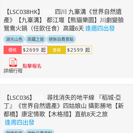
【
LSC038HK
】
6
天
四川 九寨溝《世界自然遺
產》【九寨溝】 都江堰【熊貓樂園】川劇變臉
鴛鴦火鍋（任飲任食）高鐵6天
逢週四出發
湖光山色
高鐵之旅
絕無自費景點
$
2699
起
$
2599
起
價格
會員
點擊報名
詳細行程
【
LSC036
】
8
天
尋找消失的地平線 『稻城·亞
丁』《世界自然遺產》四姑娘山 攝影勝地【新
都橋】康定情歌【木格措】直航8天之旅
逢周四出發