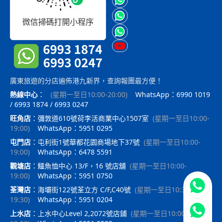
微信掃碼打開小程序
廣東旅遊的分店遍佈港九新界，查詢報團最方便！
熱線中心
：
(
星期一至日10:00-20:00
)
WhatsApp：6990 1019
/ 6993 1874 / 6993 0247
旺角店
：
彌敦道610號荷李活商業中心1507室
(
星期一至日10:00-
19:00
)
WhatsApp：5951 0295
屯門店
：
屯利街1號華都花園商場地下37號
(
星期一至日10:00-
19:00
)
WhatsApp：6478 5591
觀塘店
：
鱷魚恤中心 13/F，16 號店舖
(
星期一至日10:00-
19:00
)
WhatsApp：5951 0750
立即聯
荃灣店
：
海壩街122號荃立方 C/F,C40號
(
星期一至日10:30-
19:30
)
WhatsApp：5951 0204
上水店
：
上水中心Level 2,2072號店鋪
(
星期一至日10:00-