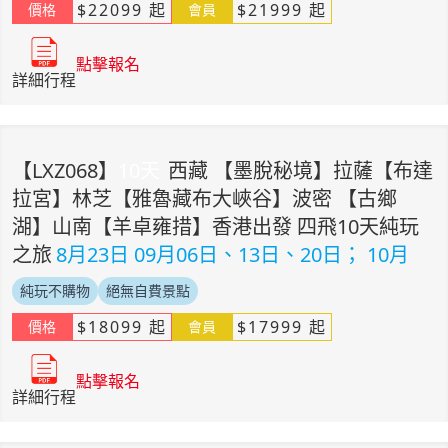
$
22099
起
$
21999
起
價格
會員
點擊報名
詳細行程
【
LXZ068
】
10
天
西藏 【墨脫秘境】拉薩【布達
拉宮】林芝【雅魯藏布大峽谷】波密 【古鄉
湖】山南【羊卓雍措】香港出發 四飛10天純玩
之旅
8月23日 09月06日、13日、20日； 10月
純玩不購物
絕無自費景點
$
18099
起
$
17999
起
價格
會員
點擊報名
詳細行程