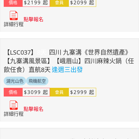
$
2199
起
$
2099
起
價格
會員
點擊報名
詳細行程
【
LSC037
】
8
天
四川 九寨溝《世界自然遺產》
【九寨溝風景區】【峨眉山】四川麻辣火鍋（任
飲任食）直航8天
逢週三出發
湖光山色
飛機航空
$
3099
起
$
2999
起
價格
會員
點擊報名
詳細行程