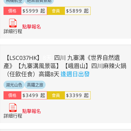
飛機航空
絕無自費景點
$
5999
起
$
5899
起
價格
會員
點擊報名
詳細行程
【
LSC037HK
】
8
天
四川 九寨溝《世界自然遺
產》【九寨溝風景區】【峨眉山】四川麻辣火鍋
（任飲任食）高鐵8天
逢週日出發
湖光山色
高鐵之旅
$
3499
起
$
3399
起
價格
會員
點擊報名
詳細行程