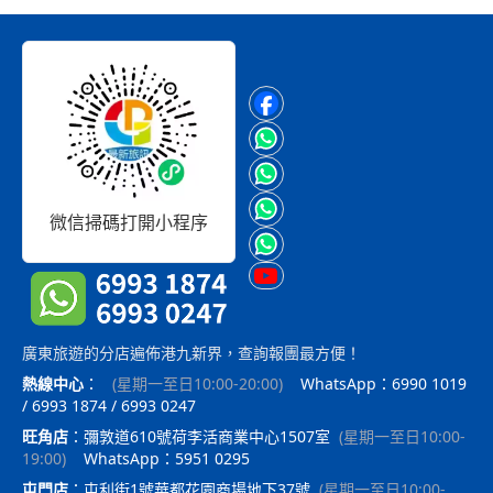
微信掃碼打開小程序
廣東旅遊的分店遍佈港九新界，查詢報團最方便！
熱線中心
：
(
星期一至日10:00-20:00
)
WhatsApp：6990 1019
/ 6993 1874 / 6993 0247
旺角店
：
彌敦道610號荷李活商業中心1507室
(
星期一至日10:00-
19:00
)
WhatsApp：5951 0295
屯門店
：
屯利街1號華都花園商場地下37號
(
星期一至日10:00-