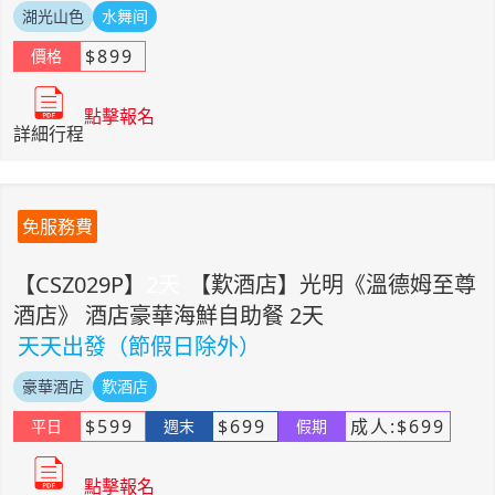
湖光山色
水舞间
$
899
價格
點擊報名
詳細行程
免服務費
【
CSZ029P
】
2
天
【歎酒店】光明《溫德姆至尊
酒店》 酒店豪華海鮮自助餐 2天
天天出發（節假日除外）
豪華酒店
歎酒店
$
599
$
699
成人:
$
699
平日
週末
假期
點擊報名