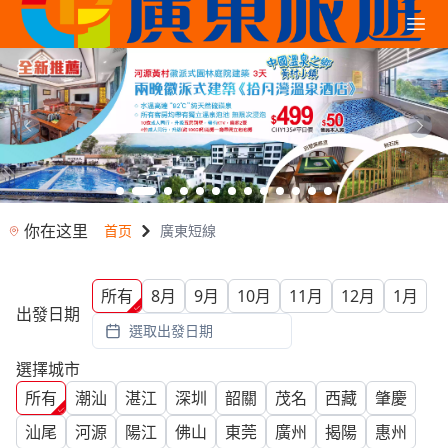
你在这里
首页
廣東短線
所有
8月
9月
10月
11月
12月
1月
出發日期
選取出發日期
選擇城市
所有
潮汕
湛江
深圳
韶關
茂名
西藏
肇慶
汕尾
河源
陽江
佛山
東莞
廣州
揭陽
惠州