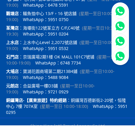
19:00
)
WhatsApp：6478 5591
立即聯
觀塘店
：
鱷魚恤中心 13/F，16 號店舖
(
星期一至日10:00-
19:00
)
WhatsApp：5951 0750
荃灣店
：
海壩街122號荃立方 C/F,C40號
(
星期一至日10:30-
19:30
)
WhatsApp：5951 0204
上水店
：
上水中心Level 2,2072號店鋪
(
星期一至日10:00-
19:00
)
WhatsApp：5951 0532
石門店
：
京瑞廣場2期1楼 OK MALL 101C7號铺
(
星期一至日
10:00-19:00
)
WhatsApp：6748 7734
大埔店
：
寶湖花園商場第二期213B4鋪
(
星期一至日10:00-
19:00
)
WhatsApp：5488 9084
元朗店
：
合益廣場一樓D3鋪
(
星期一至日10:00-
19:00
)
WhatsApp：9721 0929
銅鑼灣店-【廣東旅遊】特約經銷
：
銅鑼灣百德新街2-20號，恒隆
中心 7樓 707A室
(
星期一至日 10:00-18:00
)
WhatsApp：5951
0295
Shing King Int'l Travel Agency Co Ltd
｜
travelx.pro提供技術支持