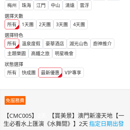
梅州
珠海
江門
中山
清遠
雲浮
選擇天數
所有
1
天團
2
天團
3
天團
4
天團
選擇特色
所有
溫泉度假
豪華酒店
湖光山色
廚神推介
主題樂園
高鐵之旅
明星晚會
狀態選擇
所有
快成團
最新優惠
VIP專享
免服務費
【
CMC005
】
2
天
【賞美景】澳門新濠天地【一
生必看水上匯演《水舞間》】2天
指定日期出發