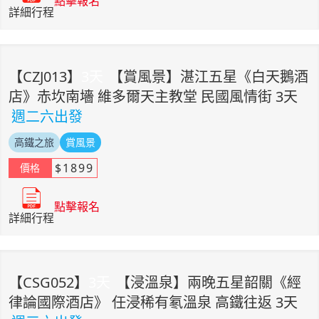
點擊報名
詳細行程
【
CZJ013
】
3
天
【賞風景】湛江五星《白天鵝酒
店》赤坎南墻 維多爾天主教堂 民國風情街 3天
週二六出發
高鐵之旅
賞風景
$
1899
價格
點擊報名
詳細行程
【
CSG052
】
3
天
【浸溫泉】兩晚五星韶關《經
律論國際酒店》 任浸稀有氡溫泉 高鐵往返 3天