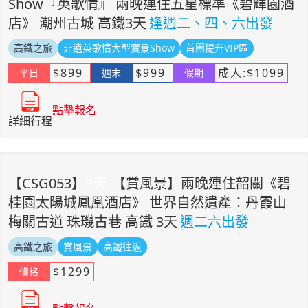
Show『英歌情』 兩晚連住五星標準《碧輝園酒
店》 潮州古城 高鐵3天
逢週二、四、六出發
高鐵之旅
非遺英歌情大型實景Show
首團提升VIP區
$
899
$
999
成人:
$
1099
平日
週末
假期
點擊報名
詳細行程
【
CSG053
】
3
天
【賞風景】兩晚連住韶關《碧
桂園太陽城鳳凰酒店》 世界自然遺產：丹霞山
梅關古道 珠璣古巷 高鐵 3天
週二六出發
高鐵之旅
賞風景
高鐵往返
$
1299
價格