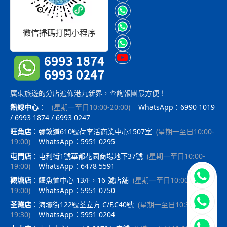
微信掃碼打開小程序
廣東旅遊的分店遍佈港九新界，查詢報團最方便！
熱線中心
：
(
星期一至日10:00-20:00
)
WhatsApp：6990 1019
/ 6993 1874 / 6993 0247
旺角店
：
彌敦道610號荷李活商業中心1507室
(
星期一至日10:00-
19:00
)
WhatsApp：5951 0295
屯門店
：
屯利街1號華都花園商場地下37號
(
星期一至日10:00-
19:00
)
WhatsApp：6478 5591
立即聯
觀塘店
：
鱷魚恤中心 13/F，16 號店舖
(
星期一至日10:00-
19:00
)
WhatsApp：5951 0750
荃灣店
：
海壩街122號荃立方 C/F,C40號
(
星期一至日10:30-
19:30
)
WhatsApp：5951 0204