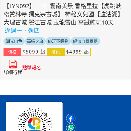
【
LYN092
】
10
天
雲南美景 香格里拉【虎跳峽
松贊林寺 獨克宗古城】 神秘女兒國【瀘沽湖】
大理古城 麗江古城 玉龍雪山 高鐵純玩10天
逢週一、週四
湖光山色
高鐵之旅
純玩不購物
絕無自費景點
$
5099
起
$
4999
起
價格
會員
點擊報名
詳細行程