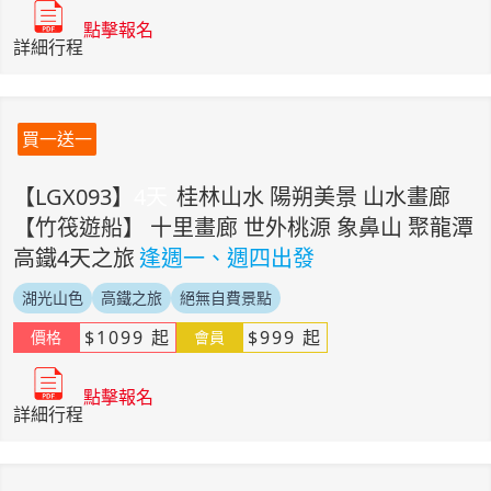
點擊報名
詳細行程
買一送一
【
LGX093
】
4
天
桂林山水 陽朔美景 山水畫廊
【竹筏遊船】 十里畫廊 世外桃源 象鼻山 聚龍潭
高鐵4天之旅
逢週一、週四出發
湖光山色
高鐵之旅
絕無自費景點
$
1099
起
$
999
起
價格
會員
點擊報名
詳細行程