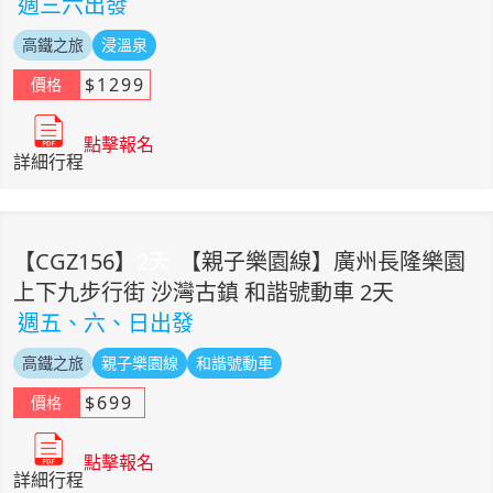
週三六出發
高鐵之旅
浸溫泉
$
1299
價格
點擊報名
詳細行程
【
CGZ156
】
2
天
【親子樂園線】廣州長隆樂園
上下九步行街 沙灣古鎮 和諧號動車 2天
週五、六、日出發
高鐵之旅
親子樂園線
和諧號動車
$
699
價格
點擊報名
詳細行程