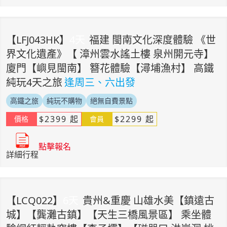
【
LFJ043HK
】
4
天
福建 閩南文化深度體驗 《世
界文化遺產》【 漳州雲水謠土樓 泉州開元寺】
廈門【嶼見閩南】 簪花體驗【潯埔漁村】 高鐵
純玩4天之旅
逢周三、六出發
高鐵之旅
純玩不購物
絕無自費景點
$
2399
起
$
2299
起
價格
會員
點擊報名
詳細行程
【
LCQ022
】
6
天
貴州&重慶 山雄水美【鎮遠古
城】【龔灘古鎮】【天生三橋風景區】 乘坐體