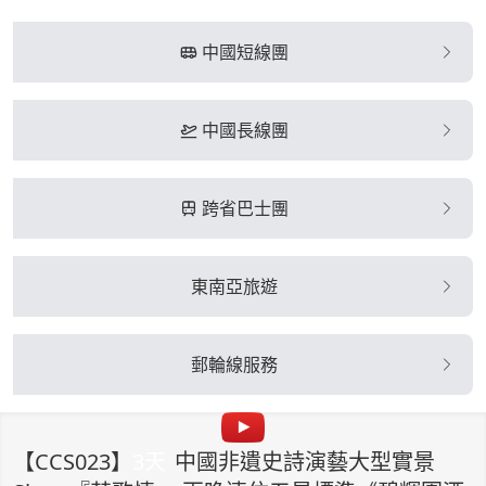
中國短線團
中國長線團
跨省巴士團
東南亞旅遊
郵輪線服務
【
CCS023
】
3
天
中國非遺史詩演藝大型實景