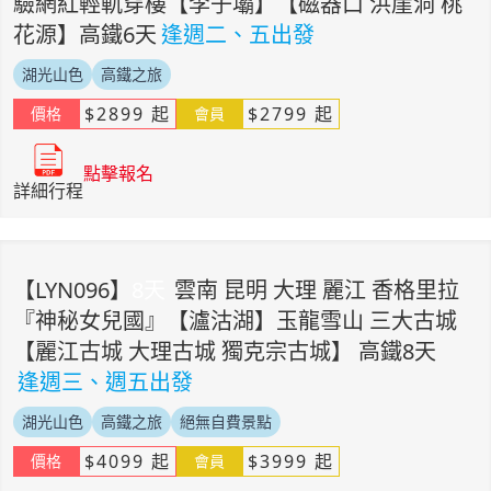
驗網紅輕軌穿樓【李子壩】【磁器口 洪崖洞 桃
花源】高鐵6天
逢週二、五出發
湖光山色
高鐵之旅
$
2899
起
$
2799
起
價格
會員
點擊報名
詳細行程
【
LYN096
】
8
天
雲南 昆明 大理 麗江 香格里拉
『神秘女兒國』【瀘沽湖】玉龍雪山 三大古城
【麗江古城 大理古城 獨克宗古城】 高鐵8天
逢週三、週五出發
湖光山色
高鐵之旅
絕無自費景點
$
4099
起
$
3999
起
價格
會員