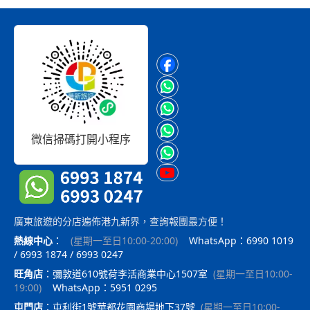
微信掃碼打開小程序
廣東旅遊的分店遍佈港九新界，查詢報團最方便！
熱線中心
：
(
星期一至日10:00-20:00
)
WhatsApp：6990 1019
/ 6993 1874 / 6993 0247
旺角店
：
彌敦道610號荷李活商業中心1507室
(
星期一至日10:00-
19:00
)
WhatsApp：5951 0295
屯門店
：
屯利街1號華都花園商場地下37號
(
星期一至日10:00-