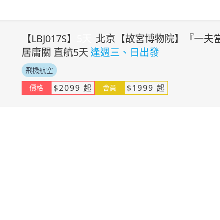
【
LBJ017S
】
5
天
北京【故宮博物院】『一夫當
居庸關 直航5天
逢週三、日出發
飛機航空
$
2099
起
$
1999
起
價格
會員