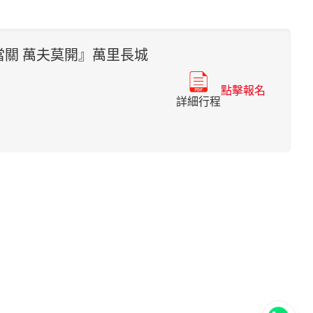
關 萬夫莫開』萬里長城
點擊報名
詳細行程
立即聯