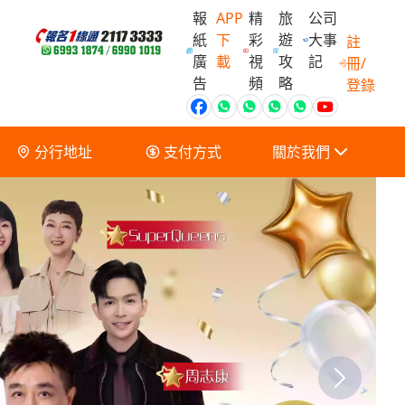
報
APP
精
旅
公司
紙
下
彩
遊
大事
註
廣
載
視
攻
記
冊/
會員獨家優
告
頻
略
登錄
分行地址
支付方式
關於我們
關於我們
服務條款及細則