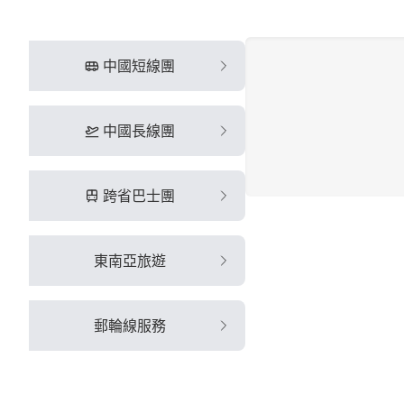
中國短線團
中國長線團
跨省巴士團
東南亞旅遊
郵輪線服務