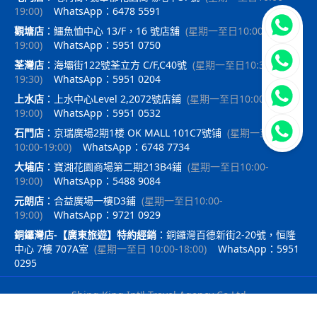
19:00
)
WhatsApp：6478 5591
立即聯
觀塘店
：
鱷魚恤中心 13/F，16 號店舖
(
星期一至日10:00-
19:00
)
WhatsApp：5951 0750
荃灣店
：
海壩街122號荃立方 C/F,C40號
(
星期一至日10:30-
19:30
)
WhatsApp：5951 0204
上水店
：
上水中心Level 2,2072號店鋪
(
星期一至日10:00-
19:00
)
WhatsApp：5951 0532
石門店
：
京瑞廣場2期1楼 OK MALL 101C7號铺
(
星期一至日
10:00-19:00
)
WhatsApp：6748 7734
大埔店
：
寶湖花園商場第二期213B4鋪
(
星期一至日10:00-
19:00
)
WhatsApp：5488 9084
元朗店
：
合益廣場一樓D3鋪
(
星期一至日10:00-
19:00
)
WhatsApp：9721 0929
銅鑼灣店-【廣東旅遊】特約經銷
：
銅鑼灣百德新街2-20號，恒隆
中心 7樓 707A室
(
星期一至日 10:00-18:00
)
WhatsApp：5951
0295
Shing King Int'l Travel Agency Co Ltd
｜
travelx.pro提供技術支持