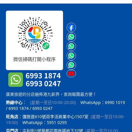
微信掃碼打開小程序
廣東旅遊的分店遍佈港九新界，查詢報團最方便！
熱線中心
：
(
星期一至日10:00-20:00
)
WhatsApp：6990 1019
/ 6993 1874 / 6993 0247
旺角店
：
彌敦道610號荷李活商業中心1507室
(
星期一至日10:00-
19:00
)
WhatsApp：5951 0295
屯門店
：
屯利街1號華都花園商場地下37號
(
星期一至日10:00-