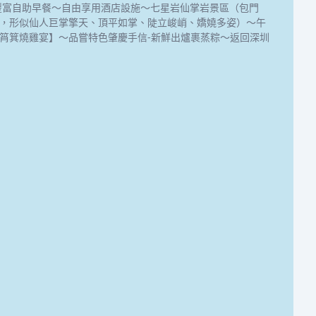
豐富自助早餐～自由享用酒店設施～七星岩仙掌岩景區（包門
，形似仙人巨掌擎天、頂平如掌、陡立峻峭、嬌嬈多姿）～午
筲箕燒雞宴】～品嘗特色肇慶手信-新鮮出爐裹蒸粽～返回深圳