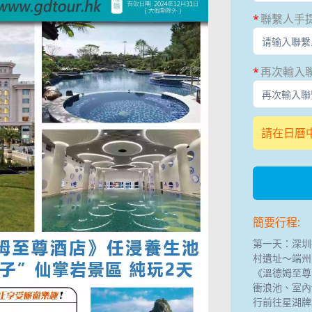
聯繫人手
再次輸入
請在日曆
簡要行程:
第一天：深圳
村遺址～端州
《溫德姆至尊
衝浪池、室內
行前往星湖牌