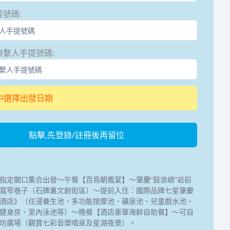
提號碼
:
聯繫人手提號碼
:
中選擇出發日期
點擊,先登錄/註冊後再留位
指定關口集合出發～午餐【百鳥朝鳳宴】～肇慶“鼓浪嶼”岩前
寬窄巷子（石牌裏文創街區）～提前入住：國際品牌七星肇慶
酒店》（任浸養生池、多功能按摩池、礦泉池、兒童戲水池、
健身房、室內泳池等）～晚餐【酒店豪華海鲜自助餐】～可自
坊廣場（觀賞七彩音樂噴泉及星湖夜景）。