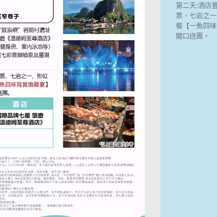
第二天:酒店
票，七岩之一
餐【一魚四味
關口送團。