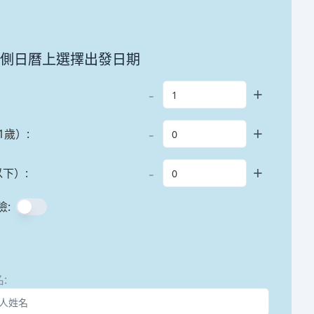
左側日曆上選擇出發日期
-
+
-
+
1歲）
:
-
+
以下）
:
險
:
名
: