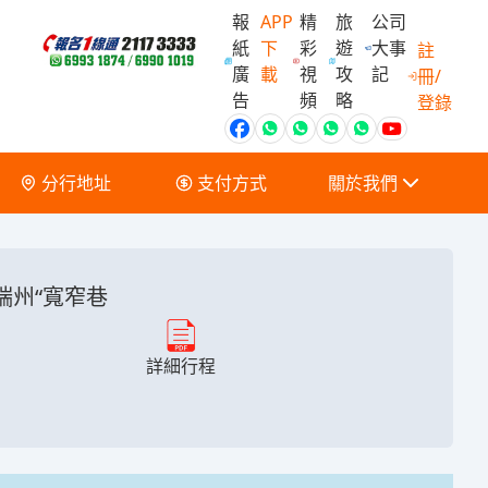
報
APP
精
旅
公司
紙
下
彩
遊
大事
註
廣
載
視
攻
記
冊/
會員獨家優
告
頻
略
登錄
分行地址
支付方式
關於我們
關於我們
服務條款及細則
端州“寬窄巷
詳細行程