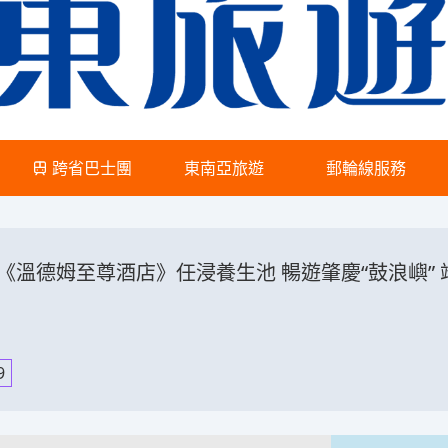
跨省巴士團
東南亞旅遊
郵輪線服務
溫德姆至尊酒店》任浸養生池 暢遊肇慶“鼓浪嶼” 
9