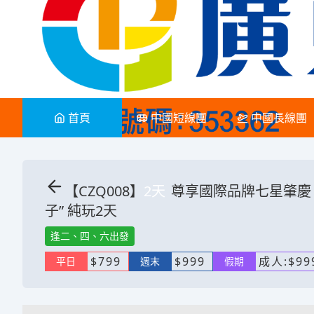
首頁
中國短線團
中國長線團
【
CZQ008
】
2
天
尊享國際品牌七星肇慶《
子” 純玩2天
逢二、四、六出發
$
799
$
999
成人:
$
99
平日
週末
假期