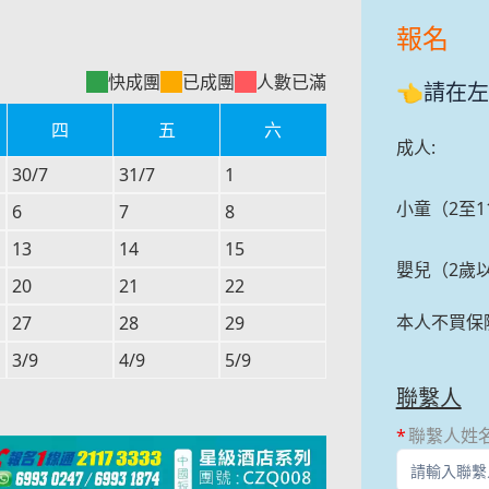
報名
快成團
已成團
人數已滿
👈請在
四
五
六
成人
:
30/7
31/7
1
小童（2至1
6
7
8
13
14
15
嬰兒（2歲
20
21
22
本人不買保
27
28
29
3/9
4/9
5/9
聯繫人
聯繫人姓