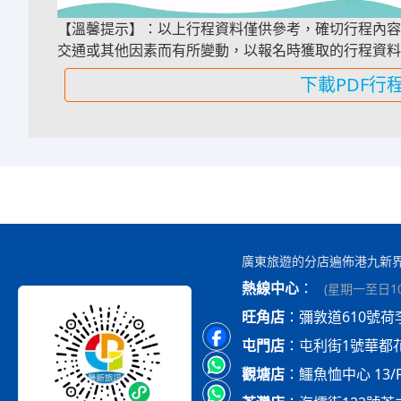
【溫馨提示】：以上行程資料僅供參考，確切行程內容
交通或其他因素而有所變動，以報名時獲取的行程資料
下載PDF行
廣東旅遊的分店遍佈港九新
熱線中心
：
(
星期一至日10:
旺角店
：
彌敦道610號荷
屯門店
：
屯利街1號華都
觀塘店
：
鱷魚恤中心 13/