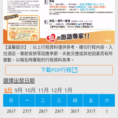
【溫馨提示】：以上行程資料僅供參考，確切行程內容、入
住酒店、餐飲安排等因應季節、天氣交通或其他因素而有所
變動，以報名時獲取的行程資料為準。
下載PDF行程
選擇出發日期
8
月
9
月
10
月
11
月
12
月
1
月
日
一
二
三
四
五
六
26/7
27/7
28/7
29/7
30/7
31/7
1