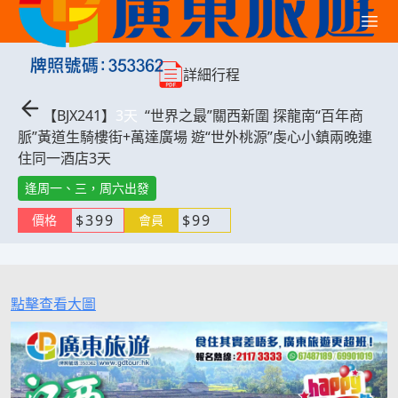
詳細行程
【
BJX241
】
3
天
“世界之最”關西新圍 探龍南“百年商
脈”黃道生騎樓街+萬達廣場 遊“世外桃源”虔心小鎮兩晚連
住同一酒店3天
逢周一、三，周六出發
$
399
$
99
價格
會員
點擊查看大圖