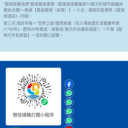
“龍南商業地標”龍南萬達廣場（龍南首座體量超10萬方的城市旗艦商
業綜合體)～晚餐【萬達廣場（自理）】～入住：龍南四星標準《龍澤
居酒店》/同級。
第三天:酒店早餐～“世界之最”關西新圍（包入場始建於清嘉慶年間
(1798年)，歷時29年建成，被譽為“東方的古羅馬城堡”）～午餐【龍
南巧手私廚宴】～深圳關口送團。
微信掃碼打開小程序