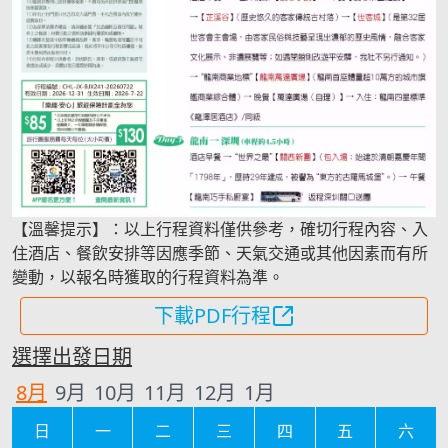
【溫馨提示】：以上行程資料僅供參考，確切行程內容、入
住酒店、餐飲安排等因應季節、天氣交通或其他因素而有所
變動，以報名時獲取的行程資料為準。
下載PDF行程
選擇出發日期
8
月
9
月
10
月
11
月
12
月
1
月
日
一
二
三
四
五
六