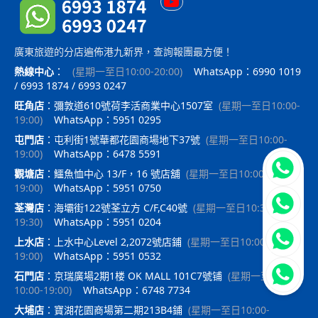
廣東旅遊的分店遍佈港九新界，查詢報團最方便！
熱線中心
：
(
星期一至日10:00-20:00
)
WhatsApp：6990 1019
/ 6993 1874 / 6993 0247
旺角店
：
彌敦道610號荷李活商業中心1507室
(
星期一至日10:00-
19:00
)
WhatsApp：5951 0295
屯門店
：
屯利街1號華都花園商場地下37號
(
星期一至日10:00-
19:00
)
WhatsApp：6478 5591
立即聯
觀塘店
：
鱷魚恤中心 13/F，16 號店舖
(
星期一至日10:00-
19:00
)
WhatsApp：5951 0750
荃灣店
：
海壩街122號荃立方 C/F,C40號
(
星期一至日10:30-
19:30
)
WhatsApp：5951 0204
上水店
：
上水中心Level 2,2072號店鋪
(
星期一至日10:00-
19:00
)
WhatsApp：5951 0532
石門店
：
京瑞廣場2期1楼 OK MALL 101C7號铺
(
星期一至日
10:00-19:00
)
WhatsApp：6748 7734
大埔店
：
寶湖花園商場第二期213B4鋪
(
星期一至日10:00-