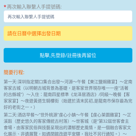
再次輸入聯繫人手提號碼
:
請在日曆中選擇出發日期
點擊,先登錄/註冊後再留位
簡要行程:
第一天:深圳指定關口集合出發～河源～午餐【東江鹽焗雞宴】～定南
客家古城（以明朝古城背景為基礎，是客家世界現存唯一一座“活著
的古縣城”）～入住：龍南四星標準《龙泽居酒店》/同級～晚餐【客
家家宴】～夜遊黃道生騎樓街（始建於清末民初,是龍南市保存最為完
好的老街之一。）
第二天:酒店早餐～“世外桃源”虔心小鎮～午餐【虔心茶園雞宴】～芷
溪穀（歷史悠久的客家傳統古村落）～世客城（是“第32屆世客會主
會場，由客家民俗與技藝呈現出的濃郁歷史風情，是一個融合客家文
化展示、非遺展覽，如遇閉館改遊平安驛，我社不另行通知。）～