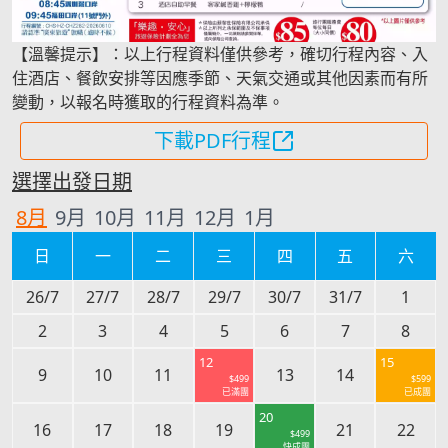
【溫馨提示】：以上行程資料僅供參考，確切行程內容、入
住酒店、餐飲安排等因應季節、天氣交通或其他因素而有所
變動，以報名時獲取的行程資料為準。
下載PDF行程
選擇出發日期
8
月
9
月
10
月
11
月
12
月
1
月
日
一
二
三
四
五
六
26/7
27/7
28/7
29/7
30/7
31/7
1
2
3
4
5
6
7
8
12
15
9
10
11
13
14
$
499
$
599
已滿團
已成團
20
16
17
18
19
21
22
$
499
快成團