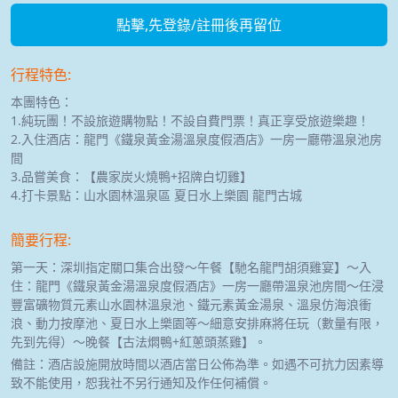
點擊,先登錄/註冊後再留位
行程特色:
本團特色：
1.純玩團！不設旅遊購物點！不設自費門票！真正享受旅遊樂趣！
2.入住酒店：龍門《鐵泉黃金湯溫泉度假酒店》一房一廳帶溫泉池房
間
3.品嘗美食：【農家炭火燒鴨+招牌白切雞】
4.打卡景點：山水園林溫泉區 夏日水上樂園 龍門古城
簡要行程:
第一天：深圳指定關口集合出發～午餐【馳名龍門胡須雞宴】～入
住：龍門《鐵泉黃金湯溫泉度假酒店》一房一廳帶溫泉池房間～任浸
豐富礦物質元素山水園林溫泉池、鐵元素黃金湯泉、溫泉仿海浪衝
浪、動力按摩池、夏日水上樂園等～細意安排麻將任玩（數量有限，
先到先得）～晚餐【古法燜鴨+紅蔥頭蒸雞】。
備註：酒店設施開放時間以酒店當日公佈為準。如遇不可抗力因素導
致不能使用，恕我社不另行通知及作任何補償。