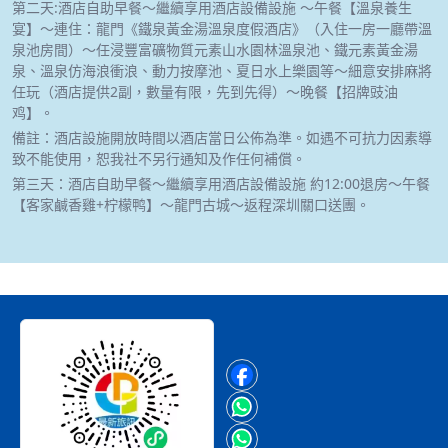
第二天:酒店自助早餐～繼續享用酒店設備設施 ～午餐【溫泉養生
宴】～連住：龍門《鐵泉黃金湯溫泉度假酒店》（入住一房一廳帶溫
泉池房間）～任浸豐富礦物質元素山水園林溫泉池、鐵元素黃金湯
泉、溫泉仿海浪衝浪、動力按摩池、夏日水上樂園等～細意安排麻將
任玩（酒店提供2副，數量有限，先到先得）～晚餐【招牌豉油
鸡】。
備註：酒店設施開放時間以酒店當日公佈為準。如遇不可抗力因素導
致不能使用，恕我社不另行通知及作任何補償。
第三天：酒店自助早餐～繼續享用酒店設備設施 約12:00退房～午餐
【客家鹹香雞+柠檬鸭】～龍門古城～返程深圳關口送團。