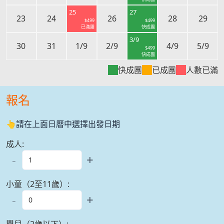
25
27
23
24
26
28
29
$
499
$
499
已滿團
快成團
3/9
30
31
1/9
2/9
4/9
5/9
$
499
快成團
快成團
已成團
人數已滿
報名
👆請在上面日曆中選擇出發日期
成人
:
-
+
小童（2至11歲）
:
-
+
嬰兒（2歲以下）
: