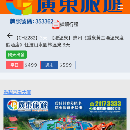
詳細行程
【
CHZ282
】
3
天
【浸溫泉】惠州《鐵泉黃金湯溫泉度
假酒店》任浸山水園林溫泉 3天
隔天出發
$
499
$
599
平日
週末
點擊查看大圖