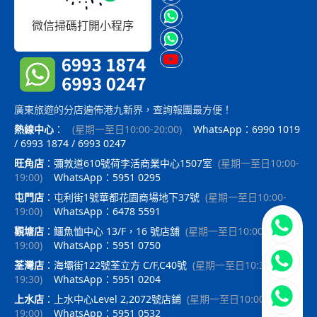
微信掃碼打開小程序
廣東旅遊的分店遍佈港九新界，查詢報團最方便！
熱線中心
：
(
星期一至日10:00-20:00
)
WhatsApp：6990 1019
/ 6993 1874 / 6993 0247
旺角店
：
彌敦道610號荷李活商業中心1507室
(
星期一至日10:00-
19:00
)
WhatsApp：5951 0295
屯門店
：
屯利街1號華都花園商場地下37號
(
星期一至日10:00-
19:00
)
WhatsApp：6478 5591
立即聯
觀塘店
：
鱷魚恤中心 13/F，16 號店舖
(
星期一至日10:00-
19:00
)
WhatsApp：5951 0750
荃灣店
：
海壩街122號荃立方 C/F,C40號
(
星期一至日10:30-
19:30
)
WhatsApp：5951 0204
上水店
：
上水中心Level 2,2072號店鋪
(
星期一至日10:00-
19:00
)
WhatsApp：5951 0532