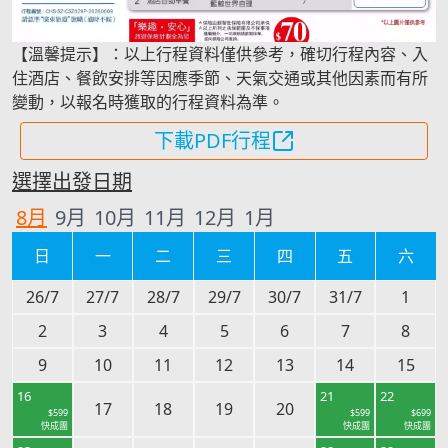
【溫馨提示】：以上行程資料僅供參考，確切行程內容、入
住酒店、餐飲安排等因應季節、天氣交通或其他因素而有所
變動，以報名時獲取的行程資料為準。
下載PDF行程
選擇出發日期
8
月
9
月
10
月
11
月
12
月
1
月
日
一
二
三
四
五
六
26/7
27/7
28/7
29/7
30/7
31/7
1
2
3
4
5
6
7
8
9
10
11
12
13
14
15
16
21
22
17
18
19
20
$
599
$
599
$
699
快成團
快成團
快成團