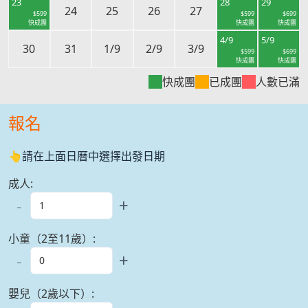
23
28
29
24
25
26
27
$
599
$
599
$
699
快成團
快成團
快成團
4/9
5/9
30
31
1/9
2/9
3/9
$
599
$
699
快成團
快成團
快成團
已成團
人數已滿
報名
👆請在上面日曆中選擇出發日期
成人
:
-
+
小童（2至11歲）
:
-
+
嬰兒（2歲以下）
: