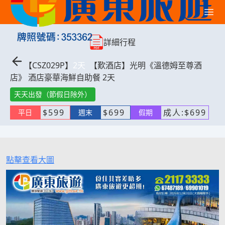
詳細行程
【
CSZ029P
】
2
天
【歎酒店】光明《溫德姆至尊酒
店》 酒店豪華海鮮自助餐 2天
天天出發（節假日除外）
$
599
$
699
成人:
$
699
平日
週末
假期
點擊查看大圖