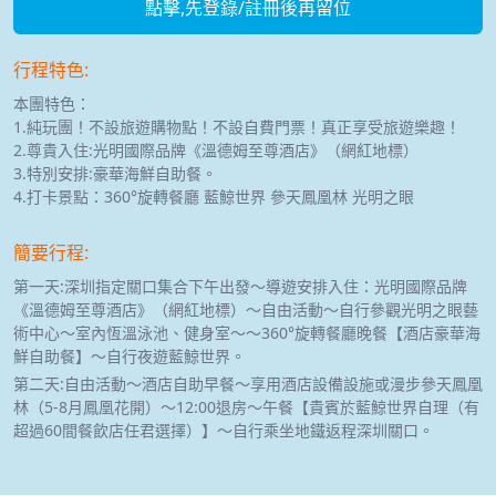
點擊,先登錄/註冊後再留位
行程特色:
本團特色：
1.純玩團！不設旅遊購物點！不設自費門票！真正享受旅遊樂趣！
2.尊貴入住:光明國際品牌《溫德姆至尊酒店》（網紅地標）
3.特別安排:豪華海鮮自助餐。
4.打卡景點：360°旋轉餐廳 藍鯨世界 參天鳳凰林 光明之眼
簡要行程:
第一天:深圳指定關口集合下午出發～導遊安排入住：光明國際品牌
《溫德姆至尊酒店》（網紅地標）～自由活動～自行參觀光明之眼藝
術中心～室內恆溫泳池、健身室～～360°旋轉餐廳晚餐【酒店豪華海
鮮自助餐】～自行夜遊藍鯨世界。
第二天:自由活動～酒店自助早餐～享用酒店設備設施或漫步參天鳳凰
林（5-8月鳳凰花開）～12:00退房～午餐【貴賓於藍鯨世界自理（有
超過60間餐飲店任君選擇）】～自行乘坐地鐵返程深圳關口。